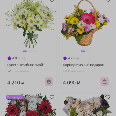
4.9
(236)
4.9
(84)
Букет "Незабываемой"
Корпоративный подарок
В наличии
В наличии
4 210 ₽
4 090 ₽
Хит продаж