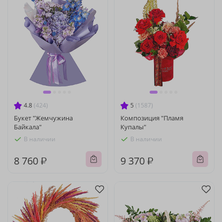
4.8
(424)
5
(1587)
Букет "Жемчужина
Композиция "Пламя
Байкала"
Купалы"
В наличии
В наличии
8 760 ₽
9 370 ₽