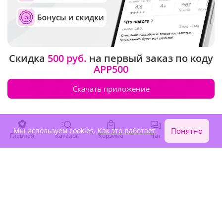
5 920 ₽
7 570 ₽
Скидка
500 руб.
на первый заказ по коду
APP500
Скачать приложение
Мы используем cookies.
Как это работает
.
Понятно
Главная
Каталог
Корзина
Чат
Войти
4.9
(238)
4.9
(174)
Полевой букет
Букет "Летний мотив"
(Экстра)
В наличии
В наличии
6 710 ₽
5 980 ₽