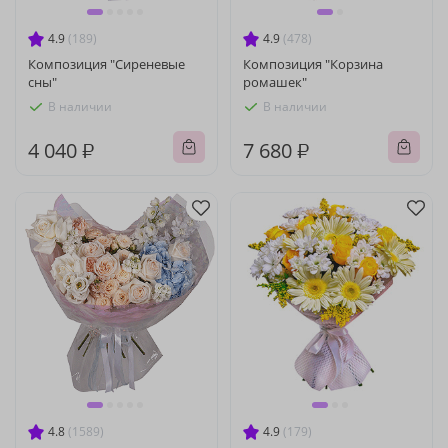
4.9
(189)
4.9
(478)
Композиция "Сиреневые
Композиция "Корзина
сны"
ромашек"
В наличии
В наличии
4 040 ₽
7 680 ₽
4.8
(1589)
4.9
(179)