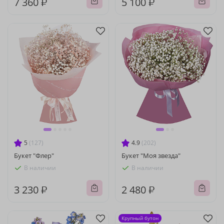
7 360 ₽
5 100 ₽
5
(127)
4.9
(202)
Букет "Флер"
Букет "Моя звезда"
В наличии
В наличии
3 230 ₽
2 480 ₽
Крупный бутон