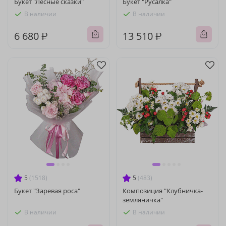
Букет "Лесные сказки"
Букет "Русалка"
В наличии
В наличии
6 680 ₽
13 510 ₽
5
(1518)
5
(483)
Букет "Заревая роса"
Композиция "Клубничка-
земляничка"
В наличии
В наличии