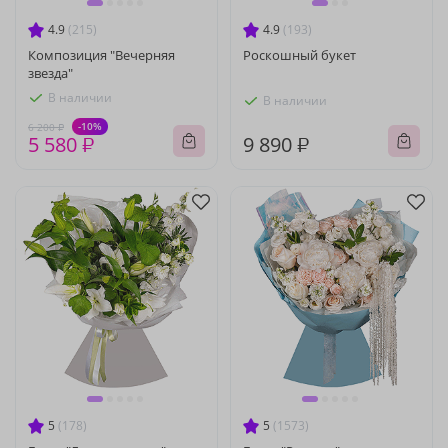
4.9
(215)
4.9
(193)
Композиция "Вечерняя
Роскошный букет
звезда"
В наличии
В наличии
-10%
6 200 ₽
5 580 ₽
9 890 ₽
5
(178)
5
(1573)