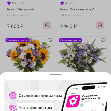
4.9
(308)
4.9
(272)
Букет "Интуиция"
Букет "Нежные слова"
В наличии
В наличии
7 060 ₽
4 940 ₽
Сезонные цветы
Сезонные цветы
4.9
(235)
4.9
(90)
Букет из подсолнухов
Букет "Звёздная высь"
В наличии
В наличии