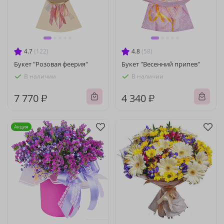
4.7
(122)
4.8
(58)
Букет "Розовая феерия"
Букет "Весенний припев"
В наличии
В наличии
7 770 ₽
4 340 ₽
Акция