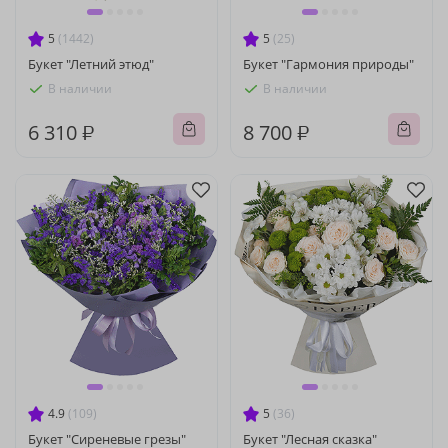
5
(1442)
5
(25)
Букет "Летний этюд"
Букет "Гармония природы"
В наличии
В наличии
6 310 ₽
8 700 ₽
4.9
(109)
5
(36)
Букет "Сиреневые грезы"
Букет "Лесная сказка"