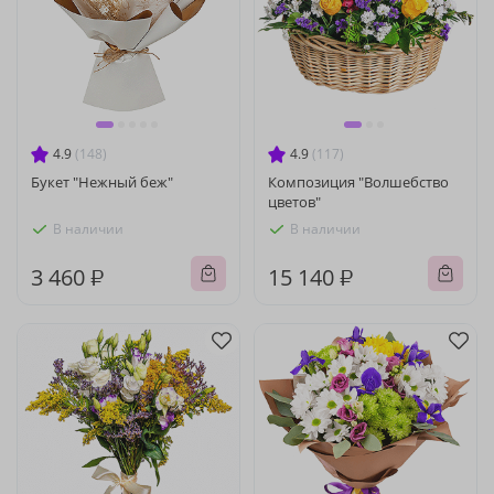
4.9
(148)
4.9
(117)
Букет "Нежный беж"
Композиция "Волшебство
цветов"
В наличии
В наличии
3 460 ₽
15 140 ₽