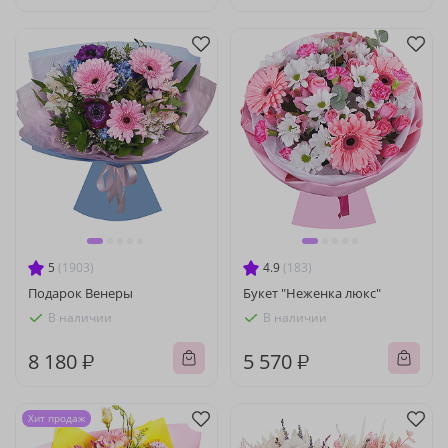
5
(1903)
4.9
(183)
Подарок Венеры
Букет "Неженка люкс"
В наличии
В наличии
8 180 ₽
5 570 ₽
Хит продаж