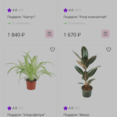
4.9
(47)
4.9
(363)
Подарок "Кактус"
Подарок "Роза комнатная"
В наличии
В наличии
1 840 ₽
1 670 ₽
4.9
(20)
4.9
(36)
Подарок "Хлорофитум"
Подарок "Фикус