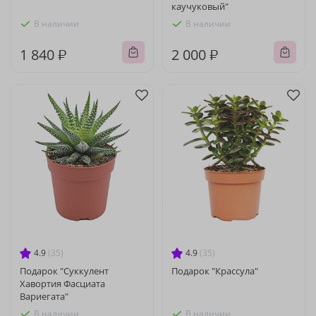
каучуковый"
В наличии
В наличии
1 840 ₽
2 000 ₽
4.9
(35)
4.9
(35)
Подарок "Суккулент
Подарок "Крассула"
Хавортия Фасциата
Вариегата"
В наличии
В наличии