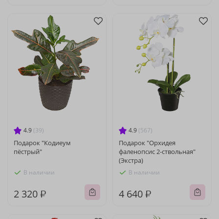
4.9
(39)
4.9
(567)
Подарок "Кодиеум
Подарок "Орхидея
пёстрый"
фаленопсис 2-ствольная"
(Экстра)
В наличии
В наличии
2 320 ₽
4 640 ₽