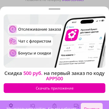
Доставка цветов по России и Миру
Адрес
Иваново
,
ул. Куконковых, 141
Бесплатно. Круглосуточно
8-800-333-0905
По любым вопросам
Скидка
500 руб.
на первый заказ по коду
info@rus-buket.ru
APP500
Скачать приложение
Мы используем cookies.
Как это работает
.
Понятно