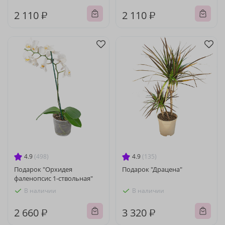
2 110 ₽
2 110 ₽
4.9
(498)
4.9
(135)
Подарок "Орхидея
Подарок "Драцена"
фаленопсис 1-ствольная"
В наличии
В наличии
2 660 ₽
3 320 ₽