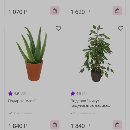
1 070 ₽
1 620 ₽
4.9
(38)
4.9
(47)
Подарок "Алоэ"
Подарок "Фикус
Бенджамина Даниэль"
В наличии
В наличии
1 840 ₽
1 840 ₽