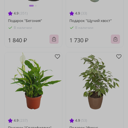
4.9
(351)
4.9
(33)
Подарок "Бегония"
Подарок "Щучий хвост"
В наличии
В наличии
1 840 ₽
1 730 ₽
4.9
(237)
4.9
(53)
Подарок "Спатифиллум"
Подарок "Фикус