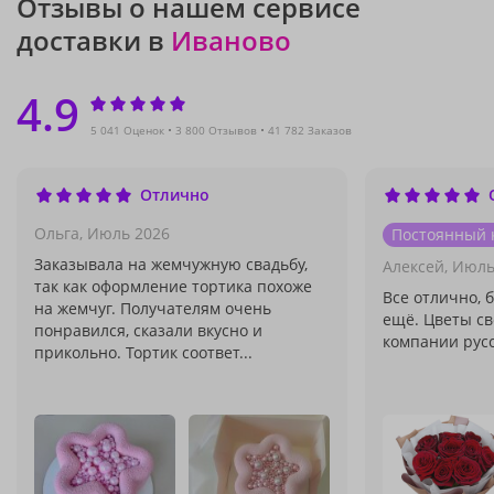
Отзывы о нашем сервисе
доставки в
Иваново
4.9
5 041 Оценок
3 800 Отзывов
41 782 Заказов
Отлично
Ольга,
Июль 2026
Постоянный 
Заказывала на жемчужную свадьбу,
Алексей,
Июль
так как оформление тортика похоже
Все отлично, 
на жемчуг. Получателям очень
ещё. Цветы св
понравился, сказали вкусно и
компании русс
прикольно. Тортик соответ...