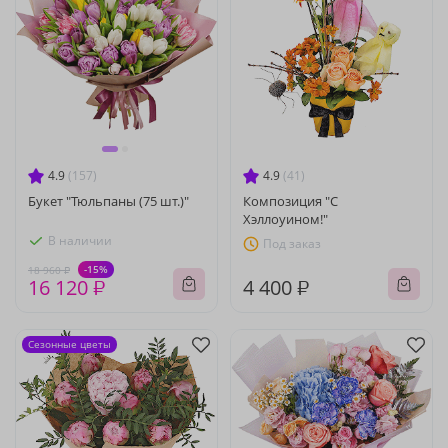
4.9
(157)
4.9
(41)
Букет "Тюльпаны (75 шт.)"
Композиция "С
Хэллоуином!"
В наличии
Под заказ
-15%
18 960 ₽
16 120 ₽
4 400 ₽
Сезонные цветы