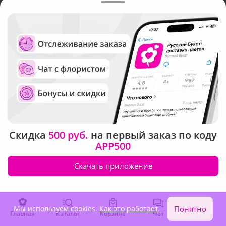
По любым вопросам
info@rus-buket.ru
О нас
Скидка
500 руб.
на первый заказ по коду
Клиентам
APP500
Скачать приложение
Доставка в Иваново
Мы используем cookies.
Как это работает
.
Понятно
Главная
Каталог
Корзина
Чат
Войти
Язык интерфейса:
Валюта: