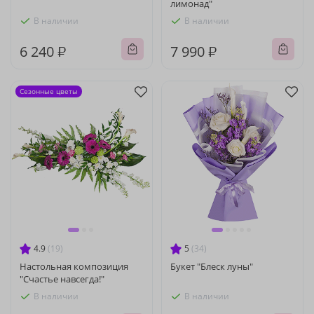
лимонад"
В наличии
В наличии
6 240 ₽
7 990 ₽
Сезонные цветы
4.9
(19)
5
(34)
Настольная композиция
Букет "Блеск луны"
"Счастье навсегда!"
В наличии
В наличии