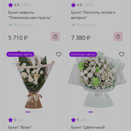
4.9
(1443)
4.9
(1877)
Букет невесты
Букет "Легкость летнего
"Пленительная страсть"
ветерка"
В наличии
В наличии
5 710 ₽
7 380 ₽
Сезонные цветы
Сезонные цветы
5
(28)
5
(29)
Букет "Вояж"
Букет "Цветочный