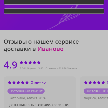
Отзывы о нашем сервисе
доставки в
Иваново
4.9
5 044 Оценок
3 801 Отзывов
41 826 Заказов
Отлично
Постоянный клиент
Постоянный 
Екатерина,
Август 2026
Лариса,
Авгус
цветы шикарные, свежие, красивые,