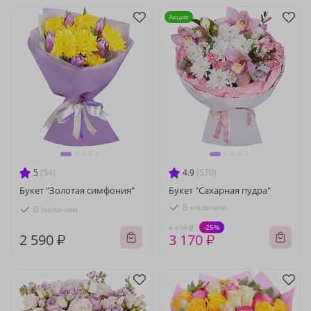
Акция
5
(54)
4.9
(570)
Букет "Золотая симфония"
Букет "Сахарная пудра"
В наличии
В наличии
-25%
4 230 ₽
2 590 ₽
3 170 ₽