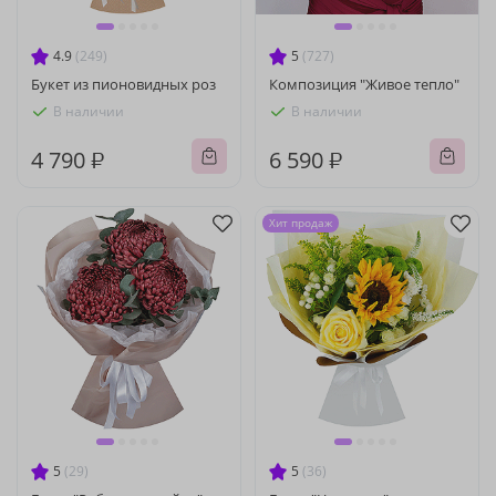
4.9
(249)
5
(727)
Букет из пионовидных роз
Композиция "Живое тепло"
В наличии
В наличии
4 790 ₽
6 590 ₽
Хит продаж
5
(29)
5
(36)