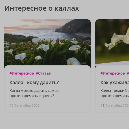
Интересное о каллах
#Интересное
#Статьи
#Интересное
#
Калла - кому дарить?
Как ухажива
Когда можно дарить самые
Калла - редкий 
противоречивые цветы?
противоречив
20 Сентября 2022
21 Сентября 202