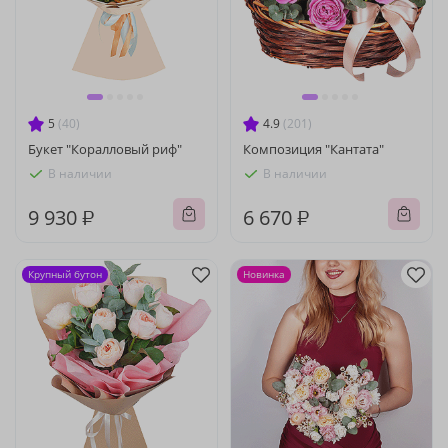
5
(40)
4.9
(201)
Букет "Коралловый риф"
Композиция "Кантата"
В наличии
В наличии
9 930 ₽
6 670 ₽
Крупный бутон
Новинка