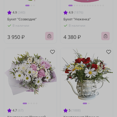
4.9
(340)
4.9
(1876)
Букет "Созвездие"
Букет "Неженка"
В наличии
В наличии
3 950 ₽
4 380 ₽
4.7
(67)
5
(1888)