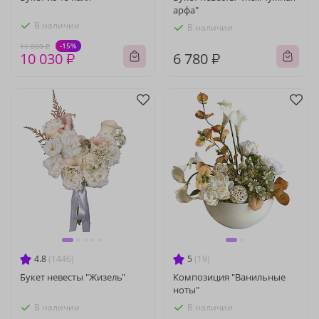
арфа"
В наличии
В наличии
-15%
11 800 ₽
10 030 ₽
6 780 ₽
4.8
(1446)
5
(19)
Букет невесты "Жизель"
Композиция "Ванильные
ноты"
В наличии
В наличии