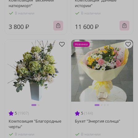
Композиция "Весенний
Композиция "Дачные
натюрморт"
истории"
В наличии
В наличии
3 800 ₽
11 600 ₽
Новинка
5
(1907)
5
(144)
Композиция "Благородные
Букет "Энергия солнца"
черты"
В наличии
В наличии