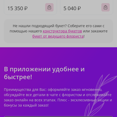
15 350 ₽
5 040 ₽
Не нашли подходящий букет? Соберите его сами с
помощью нашего
конструктора букетов
или закажите
букет от ведущего флориста
!
В приложении удобнее и
быстрее!
Преимущества для Вас: оформляйте заказ мгновенно,
обсуждайте все детали в чате с флористом и отслеживайте
заказ онлайн на всех этапах. Плюс - эксклюзивные акции и
бонусы за каждый заказ!