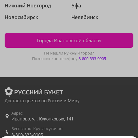
Нижний Новгород
Уфа
Новосибирск
Челябинск
Города Ивановской области
Не нашли нужный город?
Позвоните по телефону
8-800-333-0905
Доставка цветов по России и Миру
Адрес
Иваново
,
ул. Куконковых, 141
Бесплатно. Круглосуточно
8-800-333-0905