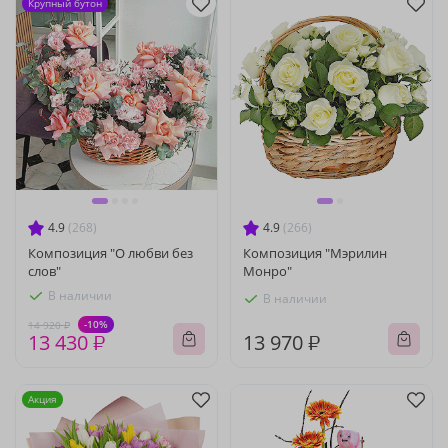
Крупный бутон
4.9
(268)
4.9
(266)
Композиция "О любви без
Композиция "Мэрилин
слов"
Монро"
В наличии
В наличии
-10%
14 920 ₽
13 430 ₽
13 970 ₽
Акция