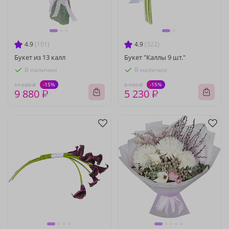
4.9
(101)
4.9
(322)
Букет из 13 калл
Букет "Каллы 9 шт."
В наличии
В наличии
-15%
-15%
11 620 ₽
6 150 ₽
9 880 ₽
5 230 ₽