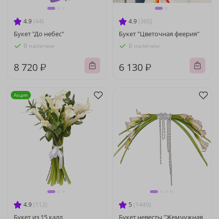
4.9
(44)
4.9
(360)
Букет "До небес"
Букет "Цветочная феерия"
В наличии
В наличии
8 720 ₽
6 130 ₽
Акция
4.9
(112)
5
(1449)
Букет из 15 калл
Букет невесты "Жемчужная