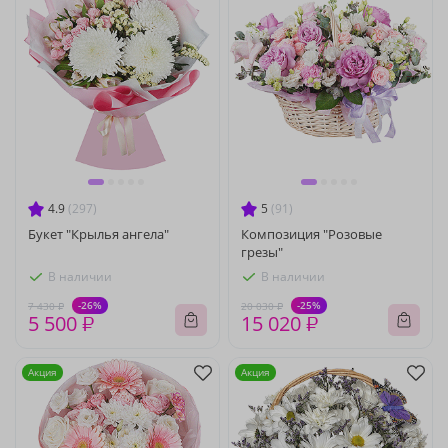
4.9
(297)
5
(91)
Букет "Крылья ангела"
Композиция "Розовые
грезы"
В наличии
В наличии
-26%
-25%
7 430 ₽
20 030 ₽
5 500 ₽
15 020 ₽
Акция
Акция