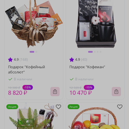
4.9
(168)
4.9
(40)
Подарок "Кофейный
Подарок "Кофеман"
абсолют"
В наличии
В наличии
-15%
-15%
10 380 ₽
12 320 ₽
8 820 ₽
10 470 ₽
Акция
Акция