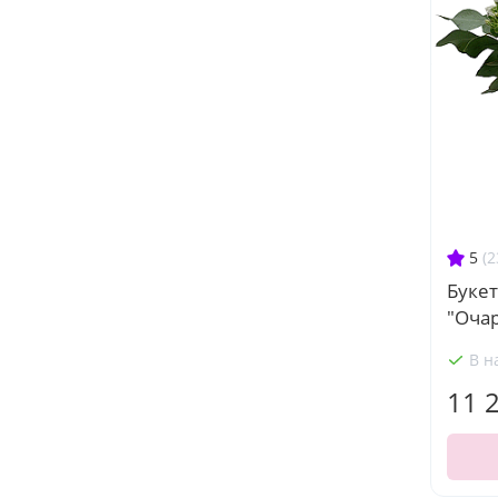
5
(2
Буке
"Оча
В н
11 