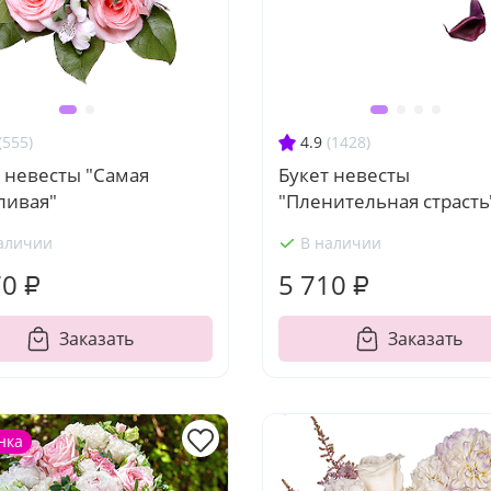
(555)
4.9
(1428)
 невесты "Самая
Букет невесты
ливая"
"Пленительная страсть
аличии
В наличии
70 ₽
5 710 ₽
Заказать
Заказать
нка