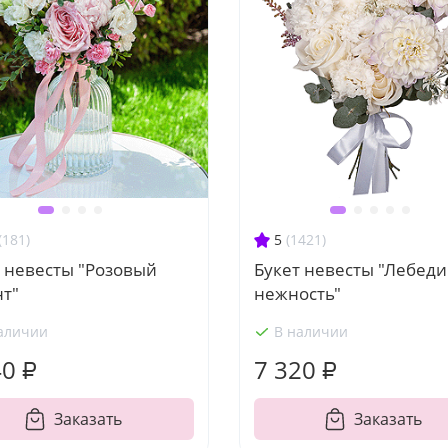
(181)
5
(1421)
т невесты "Розовый
Букет невесты "Лебед
нт"
нежность"
аличии
В наличии
40 ₽
7 320 ₽
Заказать
Заказать