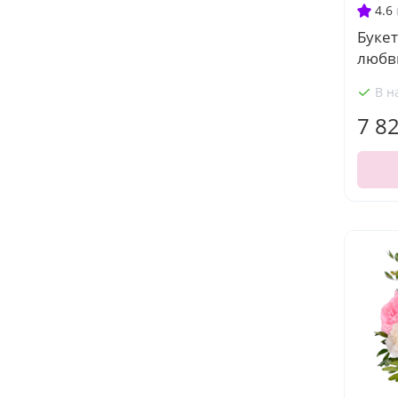
4.6
Буке
любв
В н
7 8