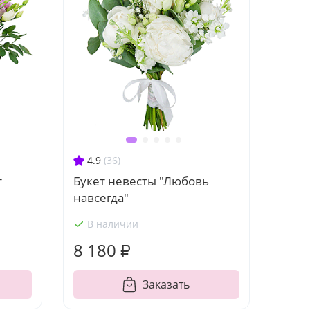
4.9
(36)
т
Букет невесты "Любовь
навсегда"
В наличии
8 180 ₽
Заказать