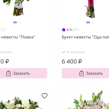
(17)
4.9
(47)
 невесты "Поэма"
Букет невесты "Ода лю
аличии
В наличии
10 ₽
6 400 ₽
Заказать
Заказать