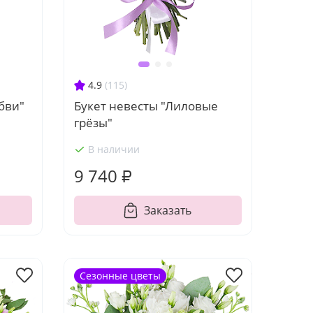
4.9
(115)
бви"
Букет невесты "Лиловые
грёзы"
В наличии
9 740 ₽
Заказать
Сезонные цветы