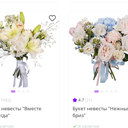
(1682)
4.7
(21)
 невесты "Вместе
Букет невесты "Нежны
гда"
бриз"
аличии
В наличии