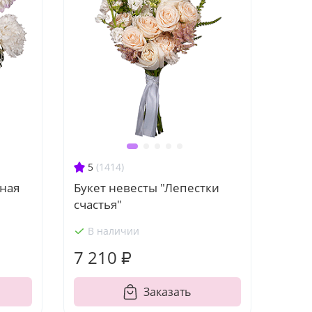
5
(1414)
иная
Букет невесты "Лепестки
счастья"
В наличии
7 210 ₽
Заказать