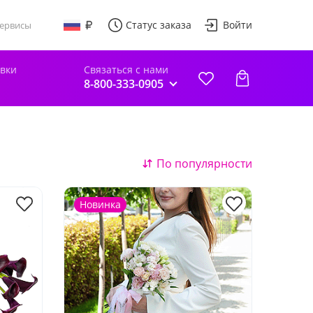
Статус заказа
Войти
ервисы
авки
Связаться с нами
8-800-333-0905
По популярности
Новинка