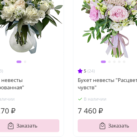
3)
5
(24)
т невесты
Букет невесты "Расцве
рованная"
чувств"
аличии
В наличии
270 ₽
7 460 ₽
Заказать
Заказать