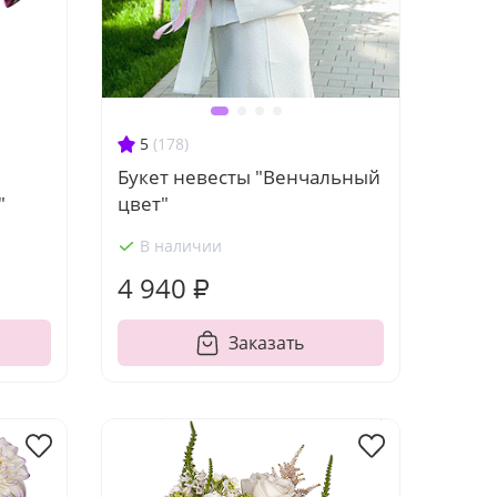
5
(178)
Букет невесты "Венчальный
"
цвет"
В наличии
4 940 ₽
Заказать