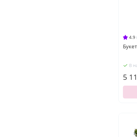
4.9
Букет
В н
5 1