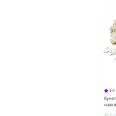
4.9
Букет
навсе
В н