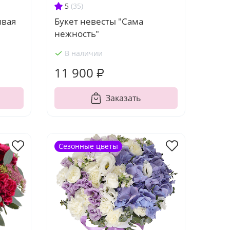
5
(35)
ивая
Букет невесты "Сама
нежность"
В наличии
11 900 ₽
Заказать
Сезонные цветы