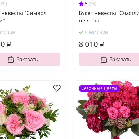
(29)
5
(36)
т невесты "Символ
Букет невесты "Счастл
и"
невеста"
аличии
В наличии
20 ₽
8 010 ₽
Заказать
Заказать
Сезонные цветы