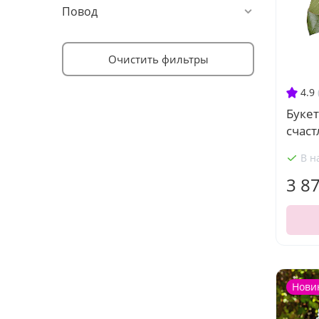
Повод
Очистить фильтры
4.9
Букет
счаст
В н
3 8
Нови