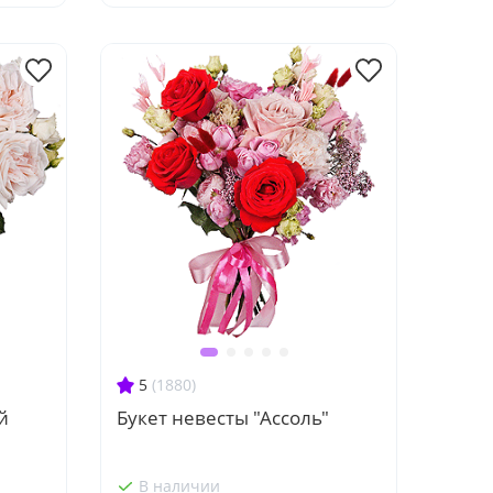
5
(1880)
й
Букет невесты "Ассоль"
В наличии