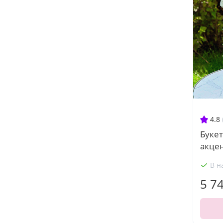
4.8
Буке
акце
В н
5 7