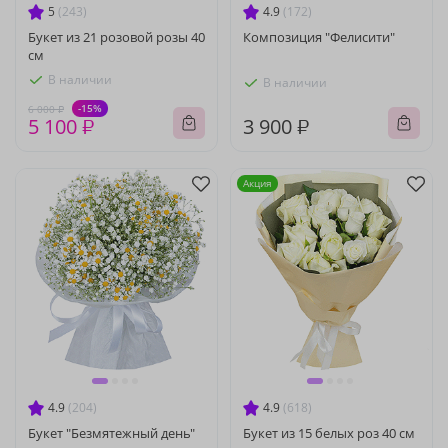
5
(243)
4.9
(172)
Букет из 21 розовой розы 40
Композиция "Фелисити"
см
В наличии
В наличии
-15%
6 000 ₽
5 100 ₽
3 900 ₽
Акция
4.9
(204)
4.9
(618)
Букет "Безмятежный день"
Букет из 15 белых роз 40 см