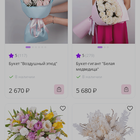
5
(117)
5
(279)
Букет "Воздушный этюд"
Букет-гигант "Белая
медведица"
В наличии
В наличии
2 670 ₽
5 680 ₽