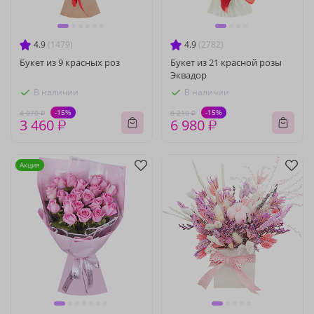
4.9
(1479)
4.9
(2782)
Букет из 9 красных роз
Букет из 21 красной розы
Эквадор
В наличии
В наличии
-15%
-15%
4 070 ₽
8 210 ₽
3 460 ₽
6 980 ₽
Акция