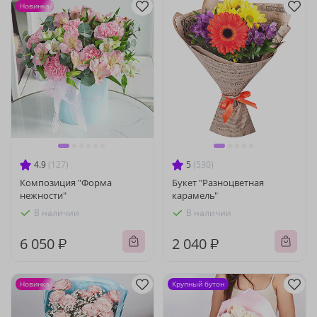
Новинка
4.9
(127)
5
(530)
Композиция "Форма
Букет "Разноцветная
нежности"
карамель"
В наличии
В наличии
6 050 ₽
2 040 ₽
Новинка
Крупный бутон