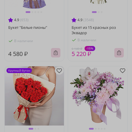
4.9
(653)
4.9
(3548)
Букет "Белые пионы"
Букет из 15 красных роз
Эквадор
В наличии
В наличии
-15%
6 140 ₽
4 580 ₽
5 220 ₽
Крупный бутон