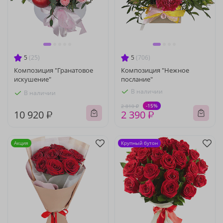
5
(25)
5
(706)
Композиция "Гранатовое
Композиция "Нежное
искушение"
послание"
В наличии
В наличии
-15%
2 810 ₽
10 920 ₽
2 390 ₽
Акция
Крупный бутон