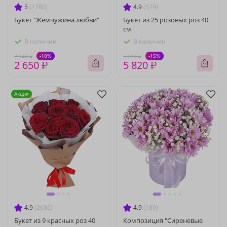
5
(1780)
4.9
(579)
Букет "Жемчужина любви"
Букет из 25 розовых роз 40
см
В наличии
В наличии
-10%
-15%
2 940 ₽
6 850 ₽
2 650 ₽
5 820 ₽
Акция
4.9
(2686)
4.9
(189)
Букет из 9 красных роз 40
Композиция "Сиреневые