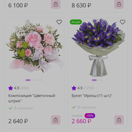
6 100 ₽
8 630 ₽
Акция
4.9
(456)
4.9
(1759)
Композиция "Цветочный
Букет "Ирисы (11 шт.)"
штрих"
В наличии
В наличии
-15%
3 130 ₽
2 640 ₽
2 660 ₽