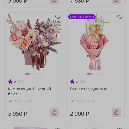
5 000 ₽
7 680 ₽
Сезонные цветы
5
(84)
5
(99)
Композиция "Вечерний
Букет из гладиолусов
блюз"
В наличии
В наличии
5 950 ₽
2 900 ₽