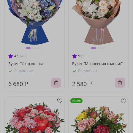
4.9
(49)
5
(339)
Букет "Узор волны"
Букет "Мгновения счастья"
В наличии
В наличии
6 680 ₽
2 580 ₽
Акция