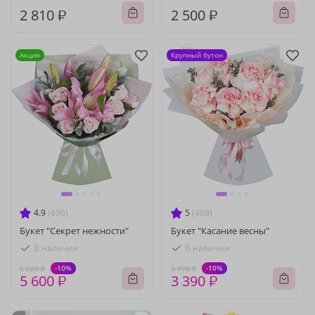
2 810 ₽
2 500 ₽
Акция
Крупный бутон
4.9
(696)
5
(408)
Букет "Секрет нежности"
Букет "Касание весны"
В наличии
В наличии
-10%
-10%
6 220 ₽
3 770 ₽
5 600 ₽
3 390 ₽