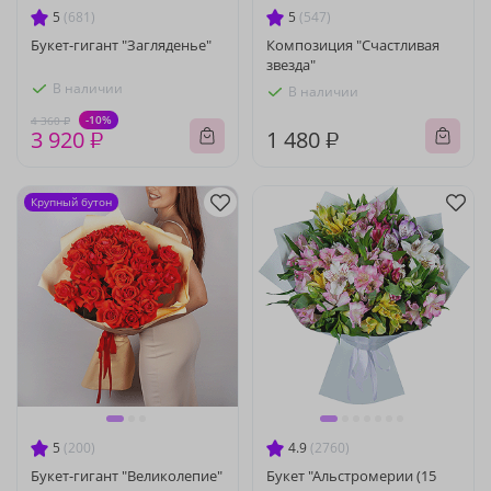
5
(681)
5
(547)
Букет-гигант "Загляденье"
Композиция "Счастливая
звезда"
В наличии
В наличии
-10%
4 360 ₽
3 920 ₽
1 480 ₽
Крупный бутон
5
(200)
4.9
(2760)
Букет-гигант "Великолепие"
Букет "Альстромерии (15