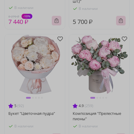
шт.)"
В наличии
В наличии
-10%
8 270 ₽
7 440 ₽
5 700 ₽
5
(92)
4.9
(259)
Букет "Цветочная пудра"
Композиция "Прелестные
пионы"
В наличии
В наличии