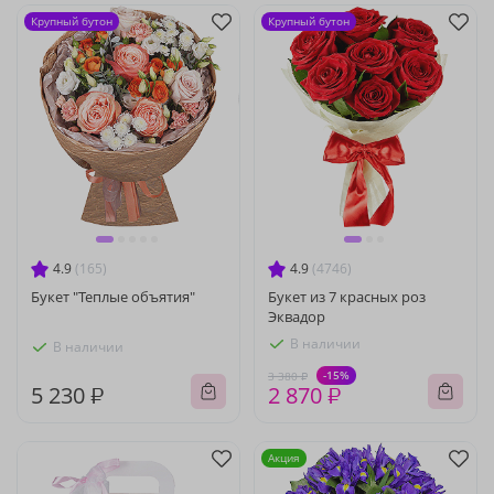
Крупный бутон
Крупный бутон
4.9
(165)
4.9
(4746)
Букет "Теплые объятия"
Букет из 7 красных роз
Эквадор
В наличии
В наличии
-15%
3 380 ₽
5 230 ₽
2 870 ₽
Акция