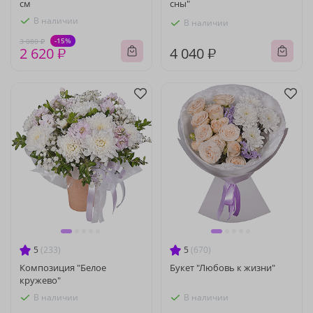
см
сны"
В наличии
В наличии
-15%
3 080 ₽
2 620 ₽
4 040 ₽
5
(233)
5
(670)
Композиция "Белое
Букет "Любовь к жизни"
кружево"
В наличии
В наличии