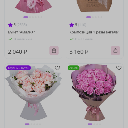
5
(2535)
5
(110)
Букет "Амалия"
Композиция "Грезы ангела"
В наличии
В наличии
2 040 ₽
3 160 ₽
Крупный бутон
Акция