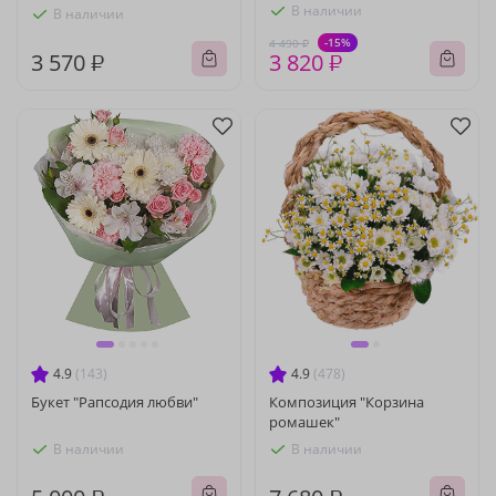
В наличии
В наличии
-15%
4 490 ₽
3 570 ₽
3 820 ₽
4.9
(143)
4.9
(478)
Букет "Рапсодия любви"
Композиция "Корзина
ромашек"
В наличии
В наличии