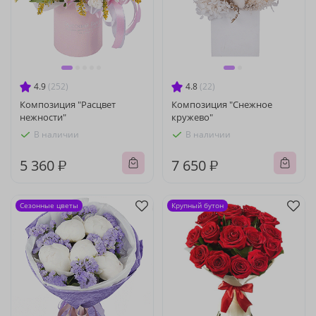
4.9
(252)
4.8
(22)
Композиция "Расцвет
Композиция "Снежное
нежности"
кружево"
В наличии
В наличии
5 360 ₽
7 650 ₽
Сезонные цветы
Крупный бутон