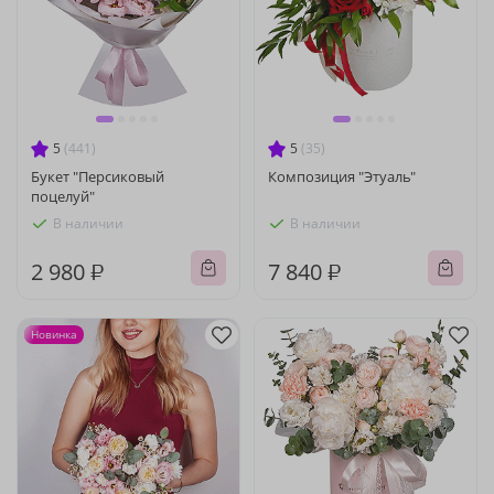
5
(441)
5
(35)
Букет "Персиковый
Композиция "Этуаль"
поцелуй"
В наличии
В наличии
2 980 ₽
7 840 ₽
Новинка