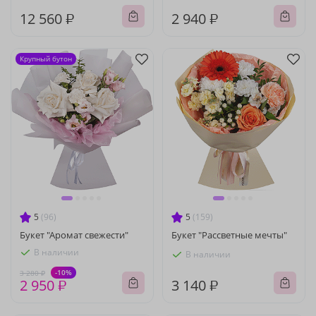
12 560 ₽
2 940 ₽
Крупный бутон
5
(96)
5
(159)
Букет "Аромат свежести"
Букет "Рассветные мечты"
В наличии
В наличии
-10%
3 280 ₽
2 950 ₽
3 140 ₽