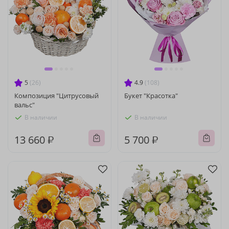
5
(26)
4.9
(108)
Композиция "Цитрусовый
Букет "Красотка"
вальс"
В наличии
В наличии
13 660 ₽
5 700 ₽