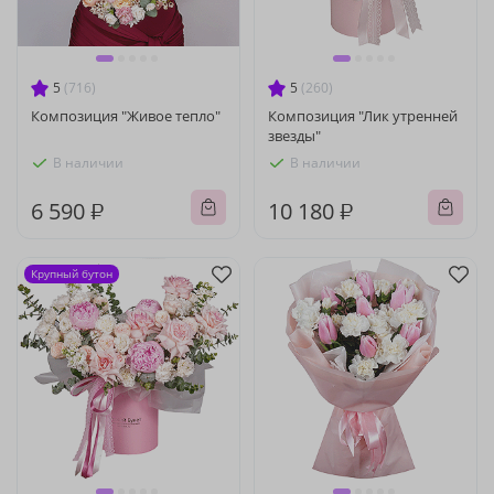
5
(716)
5
(260)
Композиция "Живое тепло"
Композиция "Лик утренней
звезды"
В наличии
В наличии
6 590 ₽
10 180 ₽
Крупный бутон