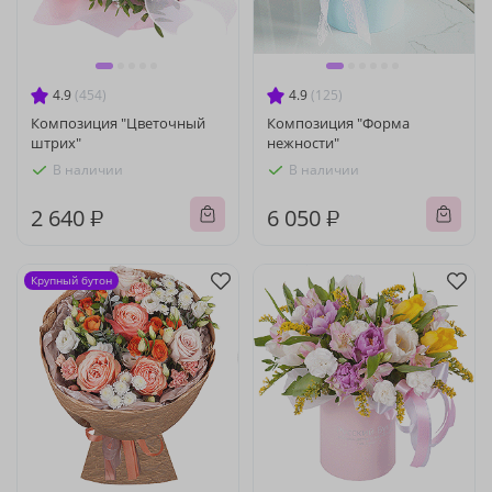
4.9
(454)
4.9
(125)
Композиция "Цветочный
Композиция "Форма
штрих"
нежности"
В наличии
В наличии
2 640 ₽
6 050 ₽
Крупный бутон