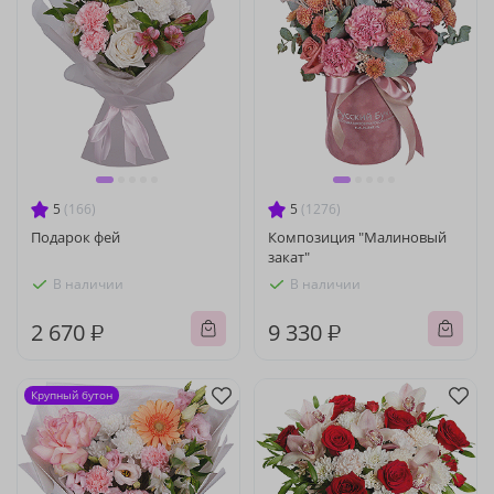
5
(166)
5
(1276)
Подарок фей
Композиция "Малиновый
закат"
В наличии
В наличии
2 670 ₽
9 330 ₽
Крупный бутон