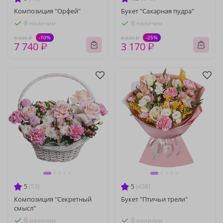
Композиция "Орфей"
Букет "Сахарная пудра"
В наличии
В наличии
-10%
-25%
8 600 ₽
4 230 ₽
7 740 ₽
3 170 ₽
5
(53)
5
(438)
Композиция "Секретный
Букет "Птичьи трели"
смысл"
В наличии
В наличии