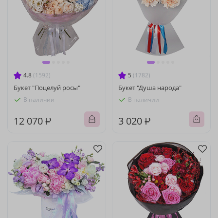
4.8
(1592)
5
(1782)
Букет "Поцелуй росы"
Букет "Душа народа"
В наличии
В наличии
12 070 ₽
3 020 ₽