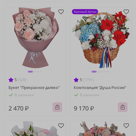
Крупный бутон
5
(529)
5
(1791)
Букет "Прекрасное далеко"
Композиция "Душа России"
В наличии
В наличии
2 470 ₽
9 170 ₽