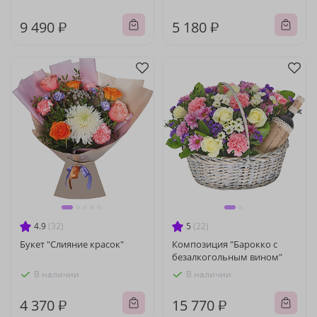
9 490 ₽
5 180 ₽
4.9
(32)
5
(22)
Букет "Слияние красок"
Композиция "Барокко с
безалкогольным вином"
В наличии
В наличии
4 370 ₽
15 770 ₽