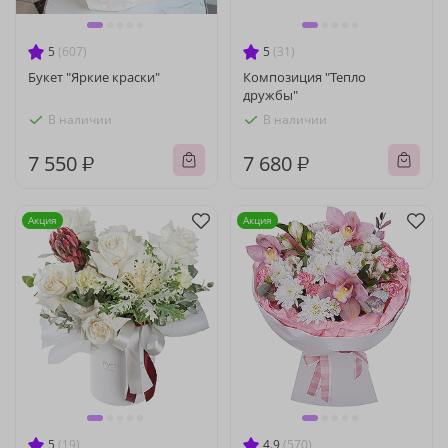
5
(607)
5
(31)
Букет "Яркие краски"
Композиция "Тепло
дружбы"
В наличии
В наличии
7 550 ₽
7 680 ₽
Акция
Акция
5
(19)
4.9
(570)