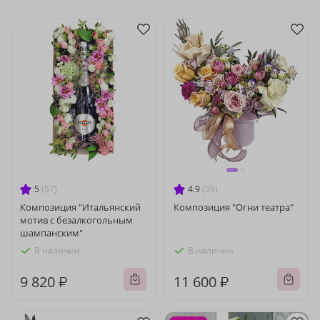
5
(57)
4.9
(39)
Композиция "Итальянский
Композиция "Огни театра"
мотив с безалкогольным
шампанским"
В наличии
В наличии
9 820 ₽
11 600 ₽