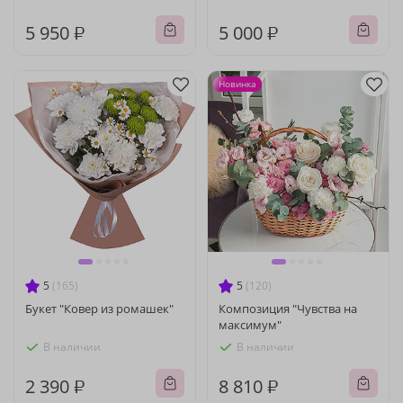
5 950 ₽
5 000 ₽
Новинка
5
(165)
5
(120)
Букет "Ковер из ромашек"
Композиция "Чувства на
максимум"
В наличии
В наличии
2 390 ₽
8 810 ₽