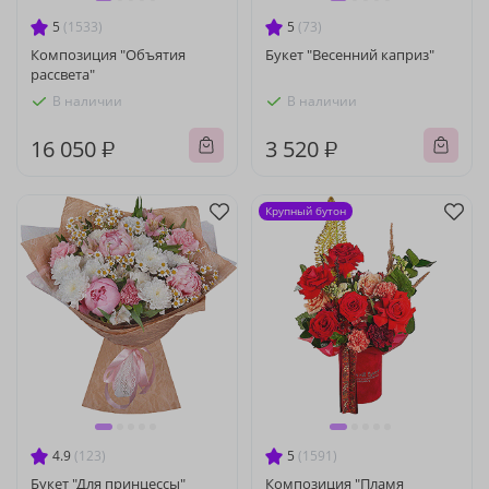
5
(1533)
5
(73)
Композиция "Объятия
Букет "Весенний каприз"
рассвета"
В наличии
В наличии
16 050 ₽
3 520 ₽
Крупный бутон
4.9
(123)
5
(1591)
Букет "Для принцессы"
Композиция "Пламя