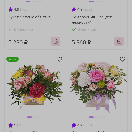
4.9
(165)
4.9
(252)
Букет "Теплые объятия"
Композиция "Расцвет
нежности"
В наличии
В наличии
5 230 ₽
5 360 ₽
Акция
5
(706)
4.9
(324)