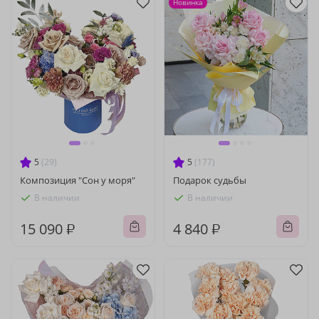
Новинка
5
(29)
5
(177)
Композиция "Сон у моря"
Подарок судьбы
В наличии
В наличии
15 090 ₽
4 840 ₽