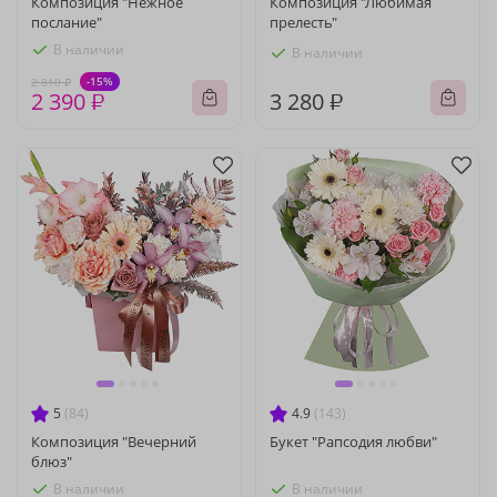
Композиция "Нежное
Композиция "Любимая
послание"
прелесть"
В наличии
В наличии
-15%
2 810 ₽
2 390 ₽
3 280 ₽
5
(84)
4.9
(143)
Композиция "Вечерний
Букет "Рапсодия любви"
блюз"
В наличии
В наличии