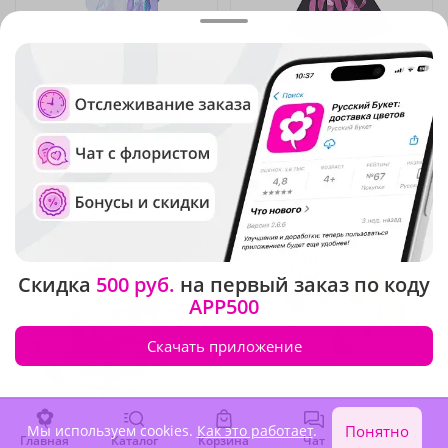
4.9
(61)
5
(133)
Композиция
Букет "Аромат ночи"
"Инопланетная красота"
В наличии
В наличии
22 580 ₽
6 460 ₽
Скидка
500 руб.
на первый заказ по коду
APP500
Скачать приложение
Мы используем cookies.
Как это работает
.
Понятно
Главная
Каталог
Корзина
Чат
Войти