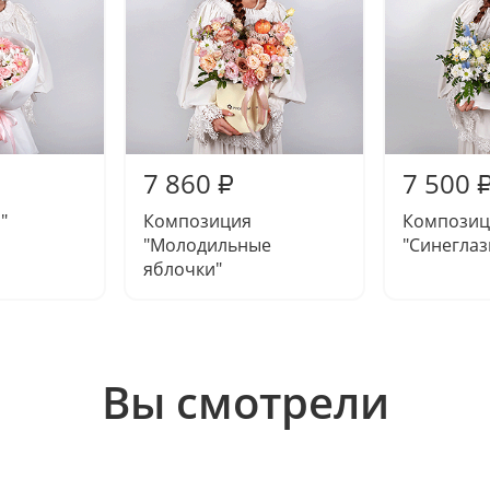
7 860
7 500
₽
"
Композиция
Композиц
"Молодильные
"Синеглаз
яблочки"
Вы смотрели