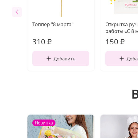
Топпер "8 марта"
Открытка ру
работы «С 8 
310
150
₽
₽
Добавить
Доба
Новинка