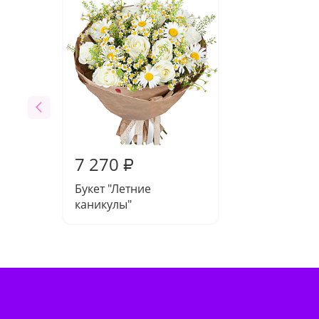
7 270
₽
Букет "Летние
каникулы"