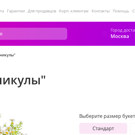
та
Гарантии
Для продавцов
Корп. клиентам
Контакты
Помощь
С
Город дост
Москва
аникулы"
никулы"
Выберите размер букет
Стандарт