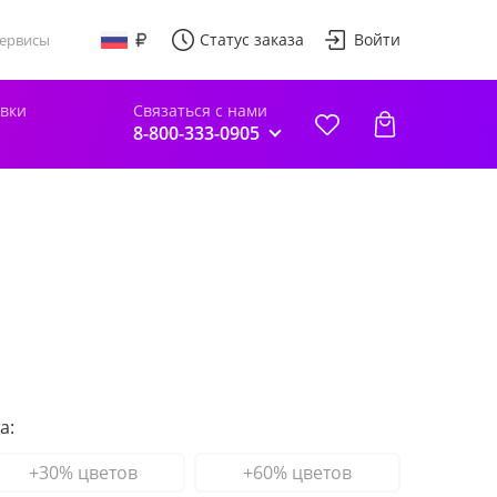
Статус заказа
Войти
ервисы
авки
Связаться с нами
8-800-333-0905
а:
+30% цветов
+60% цветов