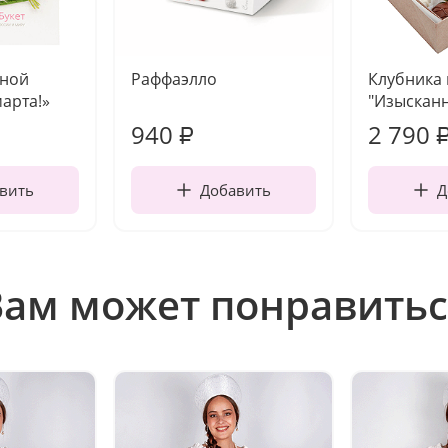
чной
Раффаэлло
Клубника
марта!»
"Изысканн
940
2 790
₽
вить
Добавить
Д
Вам может понравитьс