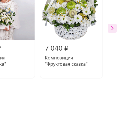
7 040
7 81
₽
₽
ия
Композиция
Компо
ка"
"Фруктовая сказка"
"Оранж