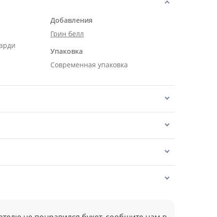
Добавления
Грин белл
карди
Упаковка
Современная упаковка
ателю не понравился букет, сообщите нам в