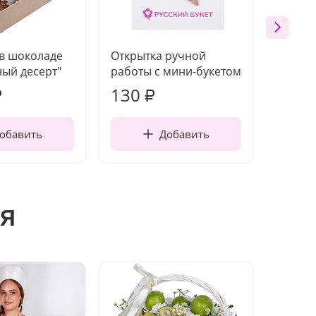
 в шоколаде
Открытка ручной
Ваза п
ый десерт"
работы с мини-букетом
130
1 10
₽
₽
обавить
Добавить
я