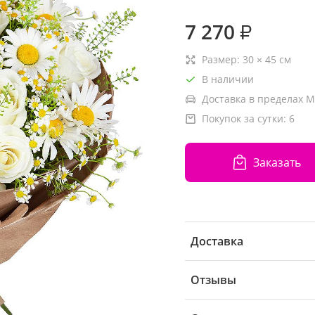
7 270
₽
Размер:
30
×
45
см
В наличии
Доставка в пределах М
Покупок за сутки:
6
Заказать
Доставка
Отзывы