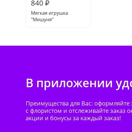
840
₽
Мягкая игрушка
"Мишуня"
В приложении удо
Преимущества для Вас: оформляйте з
с флористом и отслеживайте заказ о
акции и бонусы за каждый заказ!