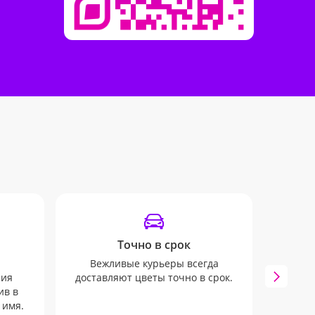
Точно в срок
Вежливые курьеры всегда
Мы бу
ния
доставляют цветы точно в срок.
всех 
ив в
через
 имя.