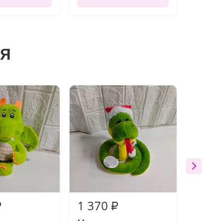
я
1 370
1 37
₽
₽