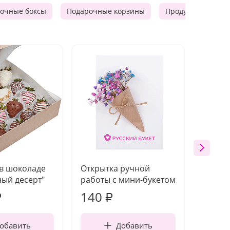
очные боксы
Подарочные корзины
Продуктовые наб
 в шоколаде
Открытка ручной
Ваза п
ый десерт"
работы с мини-букетом
140
1 21
₽
₽
обавить
Добавить