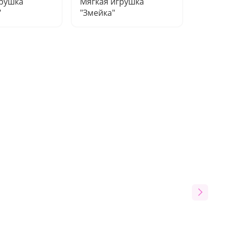
грушка
Мягкая игрушка
Мягкая
"
"Змейка"
"Дружо