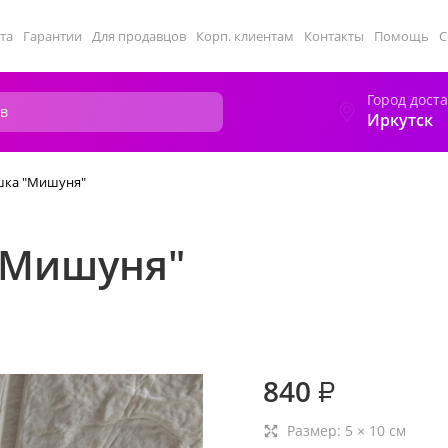
та
Гарантии
Для продавцов
Корп. клиентам
Контакты
Помощь
С
Город дост
Иркутск
шка "Мишуня"
"Мишуня"
840
₽
Размер:
5
×
10
см