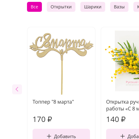
Все
Открытки
Шарики
Вазы
Топпер "8 марта"
Открытка ру
работы «С 8 
170
140
₽
₽
Добавить
Доба