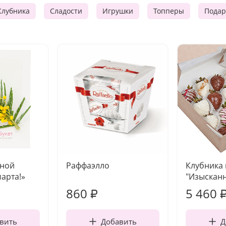
Клубника
Сладости
Игрушки
Топперы
Подар
чной
Раффаэлло
Клубника
марта!»
"Изысканн
860
5 460
₽
вить
Добавить
Д