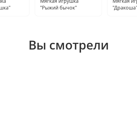
шка
Мягкая игрушка
Мягкая и
шка"
"Рыжий бычок"
"Дракоша
Вы смотрели