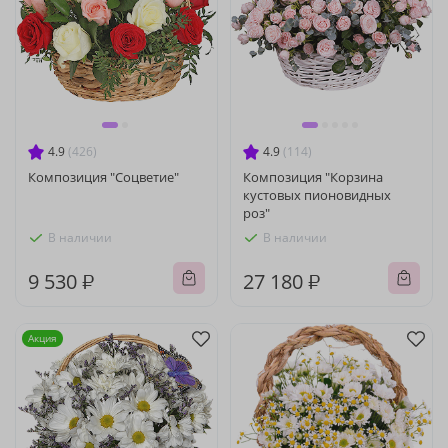
4.9
(426)
4.9
(114)
Композиция "Соцветие"
Композиция "Корзина
кустовых пионовидных
роз"
В наличии
В наличии
9 530 ₽
27 180 ₽
Акция