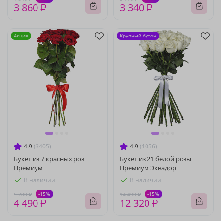
3 860 ₽
3 340 ₽
Акция
Крупный бутон
4.9
(3405)
4.9
(1056)
Букет из 7 красных роз
Букет из 21 белой розы
Премиум
Премиум Эквадор
В наличии
В наличии
-15%
-15%
5 280 ₽
14 490 ₽
4 490 ₽
12 320 ₽