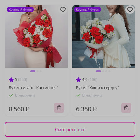
Крупный бутон
Крупный бутон
5
(250)
4.9
(196)
Букет-гигант "Кассиопея"
Букет "Ключ к сердцу"
В наличии
В наличии
8 560 ₽
6 350 ₽
Смотреть все