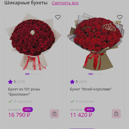
Шикарные букеты
Смотреть все
5
(273)
5
(369)
Букет из 101 розы
Букет "Моей королеве"
"Бриллиант"
В наличии
В наличии
-50%
-44%
33 700 ₽
20 320 ₽
16 790 ₽
11 420 ₽