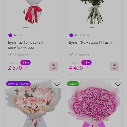
4.9
(1666)
4.9
(1424)
Букет из 15 красных
Букет "Ромашки (11 шт.)"
кенийских роз
В наличии
В наличии
-33%
-15%
3 860 ₽
5 280 ₽
2 570 ₽
4 490 ₽
Крупный бутон
Акция