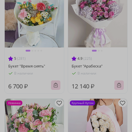
5
(281)
4.9
(225)
Букет "Время сиять"
Букет "Арабеска"
В наличии
В наличии
6 700 ₽
12 140 ₽
Новинка
Крупный бутон