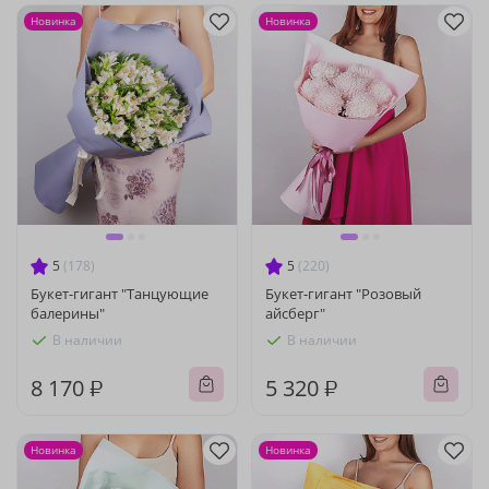
Новинка
Новинка
5
(178)
5
(220)
Букет-гигант "Танцующие
Букет-гигант "Розовый
балерины"
айсберг"
В наличии
В наличии
8 170 ₽
5 320 ₽
Новинка
Новинка