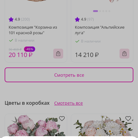
4.9
(200)
4.9
(97)
Композиция "Корзина из
Композиция "Альпийские
101 красной розы"
луга"
В наличии
В наличии
-45%
36 460 ₽
20 110 ₽
14 210 ₽
Смотреть все
Цветы в коробках
Смотреть все