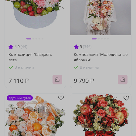
4.9
(44)
5
(346)
Композиция "Сладость
Композиция "Молодильные
лета"
яблочки"
В наличии
В наличии
7 110 ₽
9 790 ₽
Крупный бутон