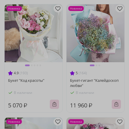
Новинка
Новинка
4.9
(193)
5
(164)
Букет "Код красоты"
Букет-гигант "Калейдоскоп
любви"
В наличии
В наличии
5 070 ₽
11 960 ₽
Новинка
Новинка