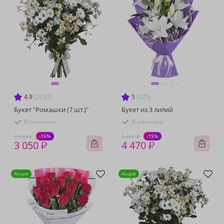
4.9
(2253)
5
(825)
Букет "Ромашки (7 шт.)"
Букет из 3 лилий
В наличии
В наличии
-15%
-15%
3 590 ₽
5 260 ₽
3 050 ₽
4 470 ₽
Акция
Акция