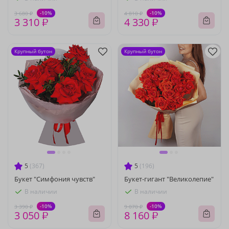
-10%
-10%
3 680 ₽
4 810 ₽
3 310 ₽
4 330 ₽
Крупный бутон
Крупный бутон
5
(367)
5
(196)
Букет "Симфония чувств"
Букет-гигант "Великолепие"
В наличии
В наличии
-10%
-10%
3 390 ₽
9 070 ₽
3 050 ₽
8 160 ₽