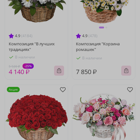
4.9
(4184)
4.9
(478)
Композиция "В лучших
Композиция "Корзина
традициях"
ромашек"
В наличии
В наличии
-25%
5 520 ₽
4 140 ₽
7 850 ₽
Акция