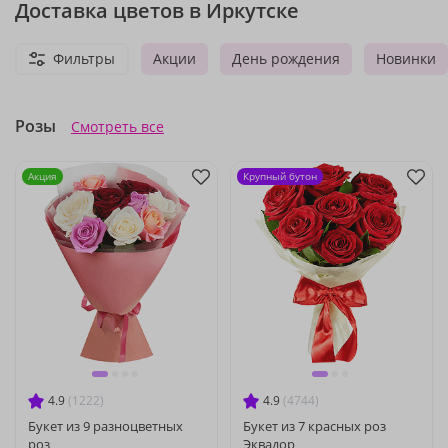
Доставка цветов в Иркутске
Фильтры
Акции
День рождения
Новинки
Розы
Смотреть все
Акция
Крупный бутон
4.9
(1222)
4.9
(4744)
Букет из 9 разноцветных
Букет из 7 красных роз
роз
Эквадор