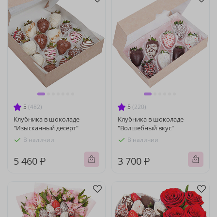
5
(482)
5
(220)
Клубника в шоколаде
Клубника в шоколаде
"Изысканный десерт"
"Волшебный вкус"
В наличии
В наличии
5 460 ₽
3 700 ₽