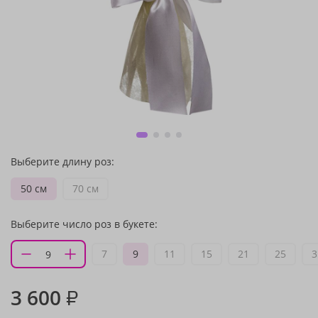
Выберите длину роз:
50 см
70 см
Выберите число роз в букете:
7
9
11
15
21
25
3
3 600
₽