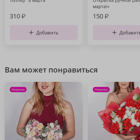
Топпер "8 марта"
Открытка ручной раб
марта!»
310
₽
150
₽
Добавить
Добавит
Вам может понравиться
Новинка
Новинка