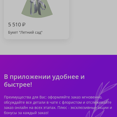
5 510
₽
Букет "Летний сад"
В приложении удобнее и
быстрее!
Преимущества для Вас: оформляйте заказ мгновенно,
обсуждайте все детали в чате с флористом и отслеживайте
заказ онлайн на всех этапах. Плюс - эксклюзивные акции и
бонусы за каждый заказ!