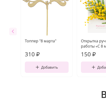
Топпер "8 марта"
Открытка ру
работы «С 8 
310
150
₽
₽
Добавить
Доба