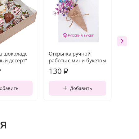
 в шоколаде
Открытка ручной
Ваза п
ый десерт"
работы с мини-букетом
130
1 10
₽
₽
обавить
Добавить
я