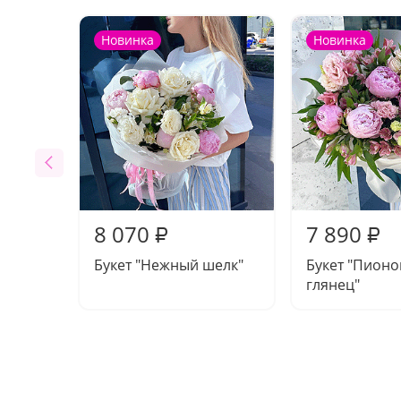
Новинка
Новинка
8 070
7 890
₽
₽
Букет "Нежный шелк"
Букет "Пион
глянец"