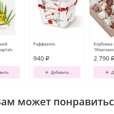
чной
Раффаэлло
Клубника
марта!»
"Изысканн
940
2 790
₽
вить
Добавить
Д
Вам может понравитьс