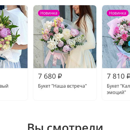
Новинка
Новинка
7 680
7 810
₽
овый
Букет "Наша встреча"
Букет "Ка
эмоций"
Вы смотрели