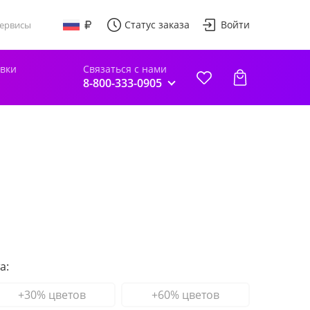
Статус заказа
Войти
ервисы
авки
Связаться с нами
8-800-333-0905
а:
+30% цветов
+60% цветов