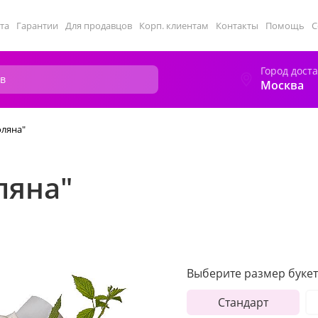
та
Гарантии
Для продавцов
Корп. клиентам
Контакты
Помощь
С
Город дост
Москва
оляна"
ляна"
Выберите размер букет
Стандарт