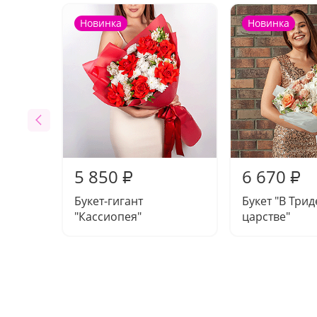
Новинка
Новинка
5 850
6 670
₽
₽
Букет-гигант
Букет "В Три
"Кассиопея"
царстве"