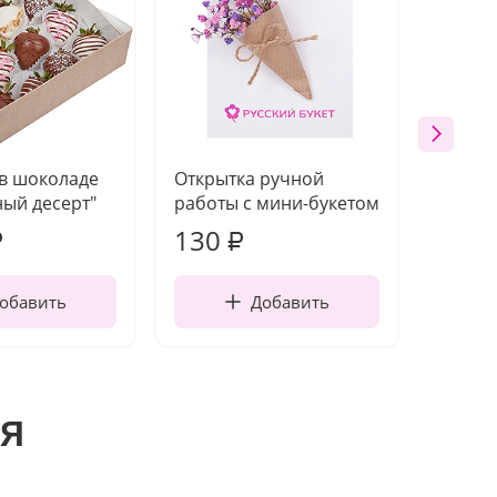
 в шоколаде
Открытка ручной
Ваза п
ый десерт"
работы с мини-букетом
130
1 10
₽
₽
обавить
Добавить
я