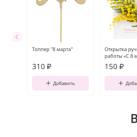
Топпер "8 марта"
Открытка ру
работы «С 8 
310
150
₽
₽
Добавить
Доба