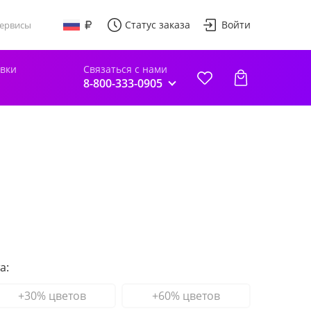
Статус заказа
Войти
ервисы
авки
Связаться с нами
8-800-333-0905
а:
+30% цветов
+60% цветов