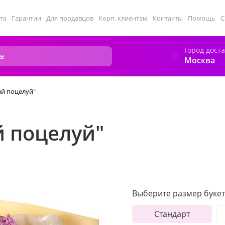
та
Гарантии
Для продавцов
Корп. клиентам
Контакты
Помощь
С
Город дост
Москва
ый поцелуй"
й поцелуй"
Выберите размер букет
Стандарт