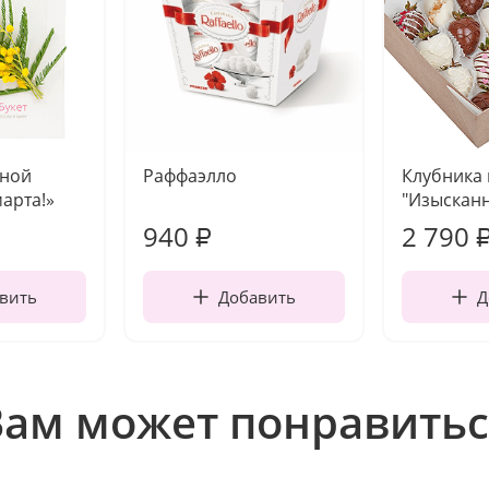
чной
Раффаэлло
Клубника
марта!»
"Изысканн
940
2 790
₽
вить
Добавить
Д
Вам может понравитьс