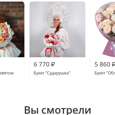
6 770
5 860
₽
девятом
Букет "Сударушка"
Букет "Об
Вы смотрели