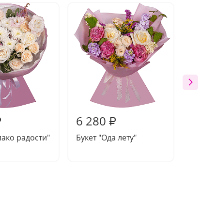
6 280
5 86
₽
₽
лако радости"
Букет "Ода лету"
Букет 