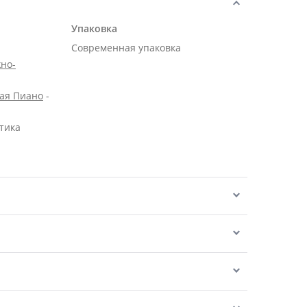
Упаковка
Современная упаковка
но-
вая Пиано
-
тика