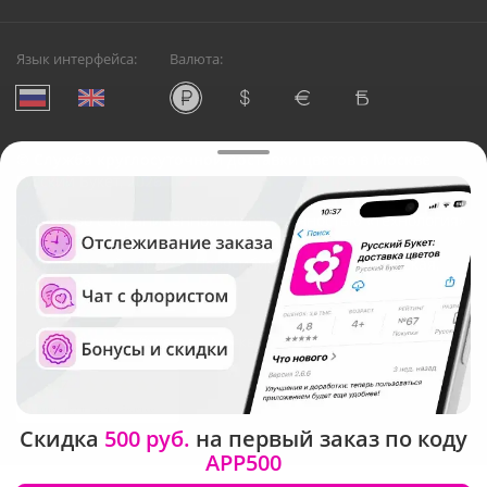
Язык интерфейса:
Валюта:
©
Служба круглосуточной доставки цветов в Москве
Русский Букет, 2026
Общество с ограниченной ответственностью «Технология»
ОГРН: 1195476081745, ИНН: 5410081997
Юридический адрес: г. Новосибирск, ул. Ипподромская,
д.42, оф. 3
Рейтинг Русского букета в г. Москва
Скидка
500 руб.
на первый заказ по коду
APP500