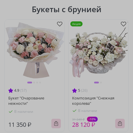
Букеты с брунией
Акция
4.9
(57)
5
(26)
Букет "Очарование
Композиция "Снежная
нежности"
королева"
В наличии
В наличии
-10%
31 240 ₽
11 350 ₽
28 120 ₽