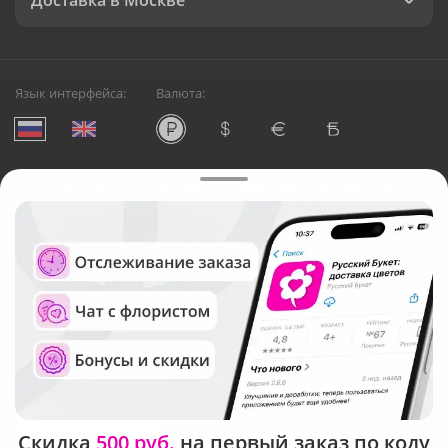
Доставка в Москве
Язык интерфейса:
Валюта:
©
Служба круглосуточной доставки цветов в Москве
Русский Букет, 2026
Общество с ограниченной ответственностью «Технология»
ОГРН: 1195476081745, ИНН: 5410081997
Юридический адрес: г. Новосибирск, ул. Ипподромская,
д.42, оф. 3
Рейтинг Русского букета в г. Москва
Скидка
500 руб.
на первый заказ по коду