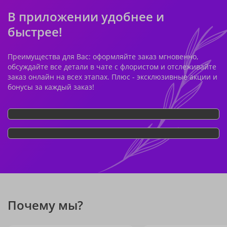
В приложении удобнее и
быстрее!
Преимущества для Вас: оформляйте заказ мгновенно,
обсуждайте все детали в чате с флористом и отслеживайте
заказ онлайн на всех этапах. Плюс - эксклюзивные акции и
бонусы за каждый заказ!
Почему мы?