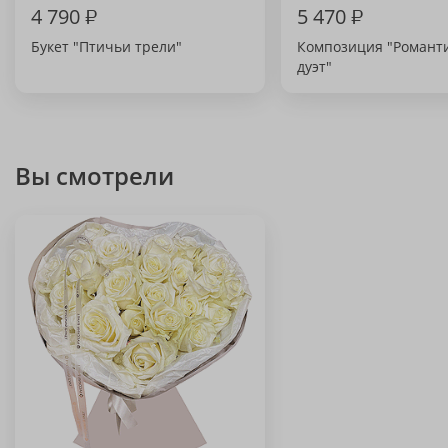
4 790
₽
5 470
₽
Букет "Птичьи трели"
Композиция "Роман
дуэт"
Вы смотрели