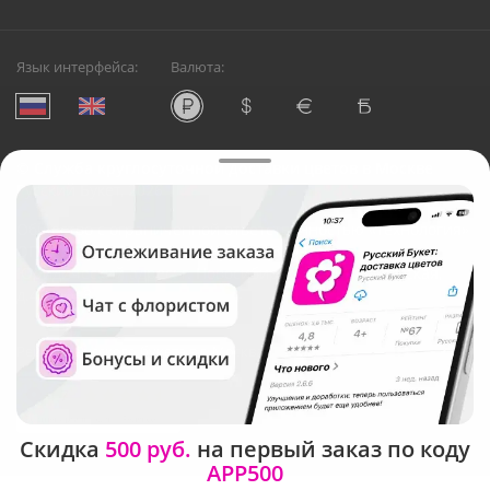
Язык интерфейса:
Валюта:
©
Служба круглосуточной доставки цветов в Москве
Русский Букет, 2026
Общество с ограниченной ответственностью «Технология»
ОГРН: 1195476081745, ИНН: 5410081997
Юридический адрес: г. Новосибирск, ул. Ипподромская,
д.42, оф. 3
Рейтинг Русского букета в г. Москва
Скидка
500 руб.
на первый заказ по коду
APP500