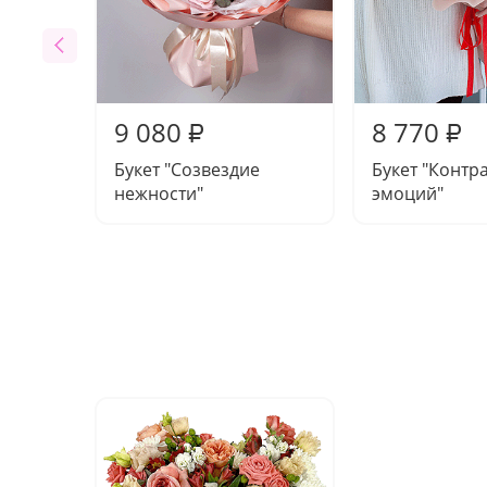
9 080
8 770
₽
₽
Букет "Созвездие
Букет "Контр
нежности"
эмоций"