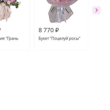
8 770
8 53
₽
₽
ия "Грань
Букет "Поцелуй росы"
Компо
Купал