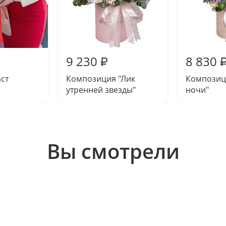
9 230
8 830
₽
аст
Композиция "Лик
Композиц
утренней звезды"
ночи"
Вы смотрели