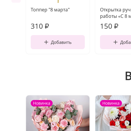
Топпер "8 марта"
Открытка ру
работы «С 8 
310
150
₽
₽
Добавить
Доба
Новинка
Новинка