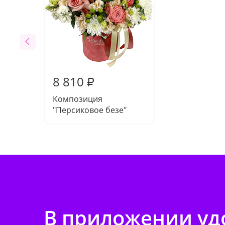
8 810
₽
Композиция
"Персиковое безе"
В приложении удо