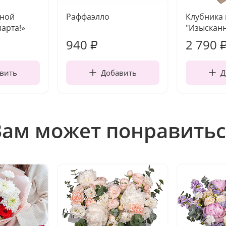
чной
Раффаэлло
Клубника
марта!»
"Изысканн
940
2 790
₽
вить
Добавить
Д
Вам может понравитьс