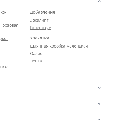
рко-
Добавления
Эвкалипт
' розовая
Гиперикум
Упаковка
рко-
Шляпная коробка маленькая
Оазис
Лента
тика