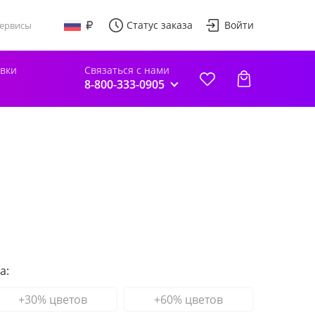
Статус заказа
Войти
ервисы
авки
Связаться с нами
8-800-333-0905
а:
+30% цветов
+60% цветов