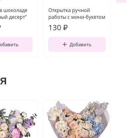
 в шоколаде
Открытка ручной
Ваза п
ый десерт"
работы с мини-букетом
130
1 10
₽
₽
обавить
Добавить
я