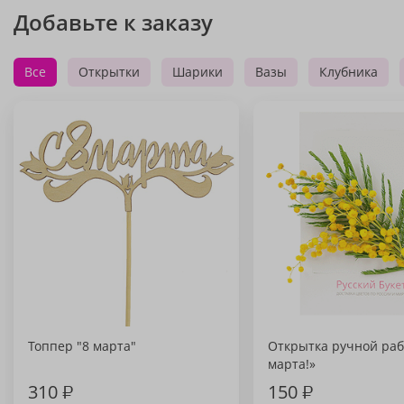
Добавьте к заказу
Все
Открытки
Шарики
Вазы
Клубника
Топпер "8 марта"
Открытка ручной раб
марта!»
310
₽
150
₽