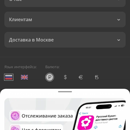
Клиентам
Доставка в Москве
Язык интерфейса:
Валюта:
©
Служба круглосуточной доставки цветов в Москве
Русский Букет, 2026
Общество с ограниченной ответственностью «Технология»
ОГРН: 1195476081745, ИНН: 5410081997
Юридический адрес: г. Новосибирск, ул. Ипподромская,
д.42, оф. 3