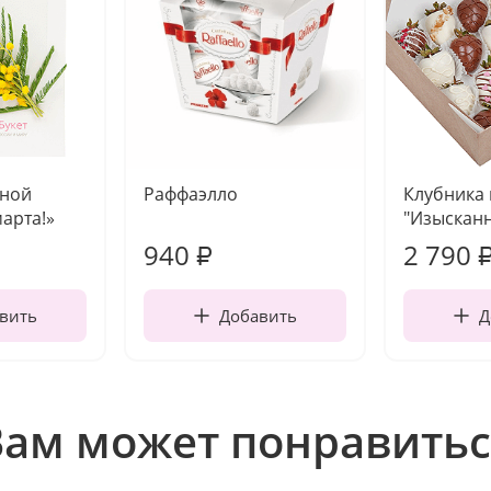
чной
Раффаэлло
Клубника
марта!»
"Изысканн
940
2 790
₽
вить
Добавить
Д
Вам может понравитьс