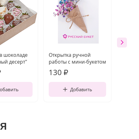
 в шоколаде
Открытка ручной
Ваза п
ый десерт"
работы с мини-букетом
130
1 10
₽
₽
обавить
Добавить
я