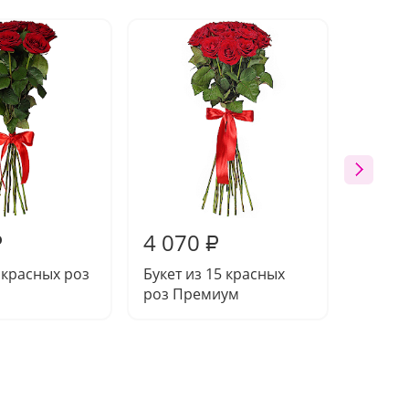
Новин
4 070
11 3
₽
₽
7 красных роз
Букет из 15 красных
Букет-
роз Премиум
"Андро