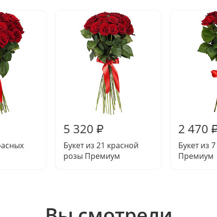
5 320
2 470
₽
красных
Букет из 21 красной
Букет из 
розы Премиум
Премиум
Вы смотрели