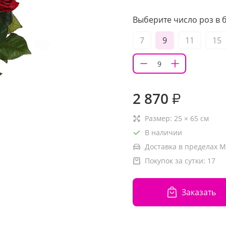
Выберите число роз в б
7
9
11
15
2 870
₽
Размер:
25
×
65
см
В наличии
Доставка в пределах М
Покупок за сутки:
17
Заказать