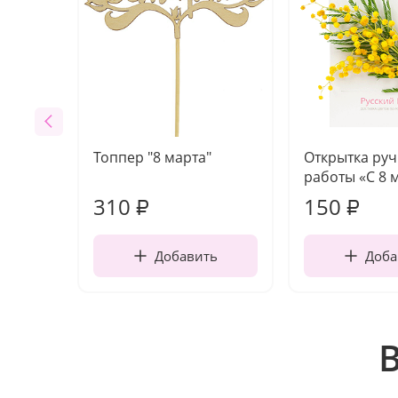
Топпер "8 марта"
Открытка ру
работы «С 8 
310
150
₽
₽
Добавить
Доба