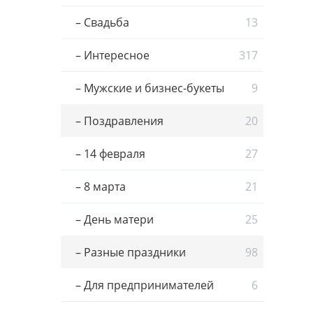
– Свадьба
13
– Интересное
317
– Мужские и бизнес-букеты
9
– Поздравления
20
– 14 февраля
27
– 8 марта
21
– День матери
25
– Разные праздники
98
– Для предпринимателей
6