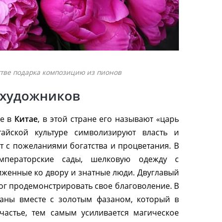
стве подарка композицию из пионов
 художников
не в
Китае
, в этой стране его называют «царь
тайской культуре символизируют власть и
т с пожеланиями богатства и процветания. В
мператорские сады, шелковую одежду с
женные ко двору и знатные люди. Двуглавый
г продемонстрировать свое благоволение. В
ваны вместе с золотым фазаном, который в
счастье, тем самым усиливается магическое