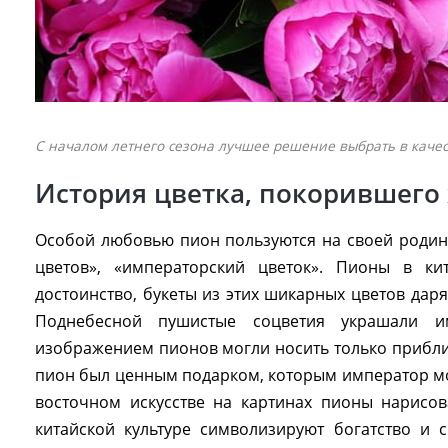
С началом летнего сезона лучшее решение выбрать в каче
История цветка, покорившего
Особой любовью пион пользуются на своей роди
цветов», «императорский цветок». Пионы в ки
достоинство, букеты из этих шикарных цветов даря
Поднебесной пушистые соцветия украшали и
изображением пионов могли носить только прибли
пион был ценным подарком, которым император мо
восточном искусстве на картинах пионы нарисо
китайской культуре символизируют богатство и 