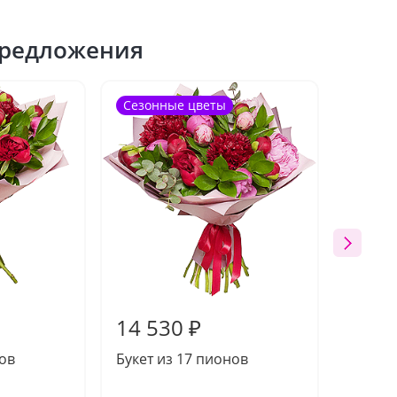
редложения
Сезонные цветы
14 530 ₽
17 0
нов
Букет из 17 пионов
Букет 
полден