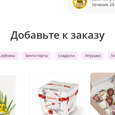
течение 24
Добавьте к заказу
Клубника
Бенто-торты
Сладости
Игрушки
Т