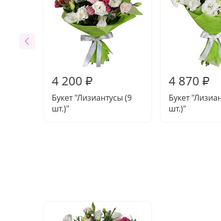
4 200
4 870
₽
₽
Букет "Лизиантусы (9
Букет "Лизиан
шт.)"
шт.)"