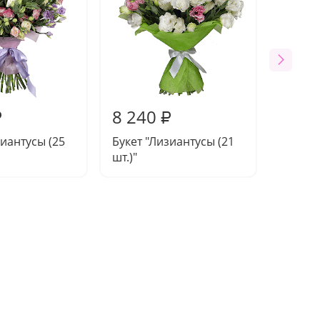
8 240
₽
₽
зиантусы (25
Букет "Лизиантусы (21
шт.)"