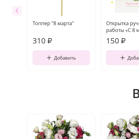
Топпер "8 марта"
Открытка ру
работы «С 8 
310
150
₽
₽
Добавить
Доба