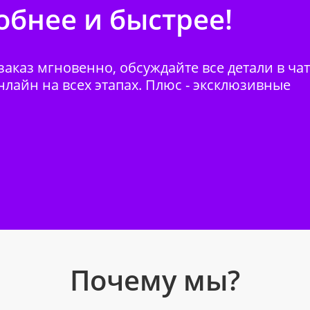
бнее и быстрее!
аказ мгновенно, обсуждайте все детали в ча
нлайн на всех этапах. Плюс - эксклюзивные
Почему мы?