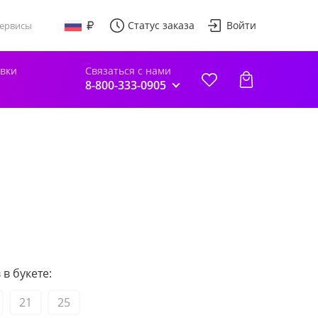
Статус заказа
Войти
ервисы
авки
Связаться с нами
8-800-333-0905
в букете:
21
25