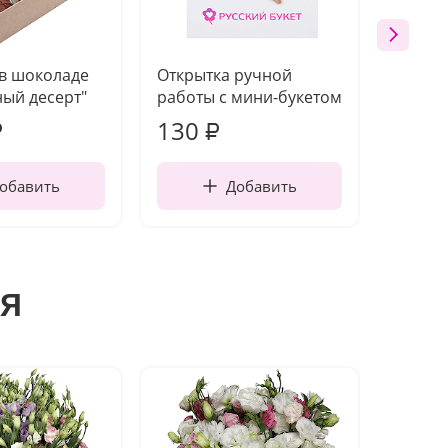
 в шоколаде
Открытка ручной
Ваза п
ый десерт"
работы с мини-букетом
130
1 10
₽
₽
обавить
Добавить
я