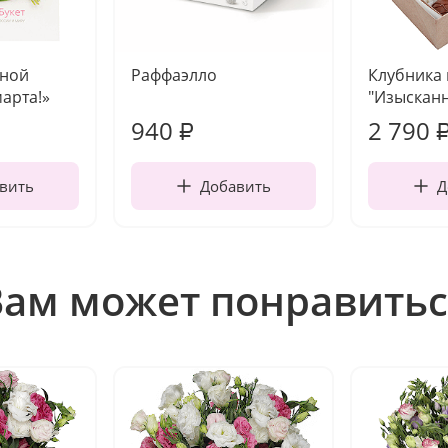
чной
Раффаэлло
Клубника
марта!»
"Изысканн
940
2 790
₽
вить
Добавить
Д
Вам может понравитьс