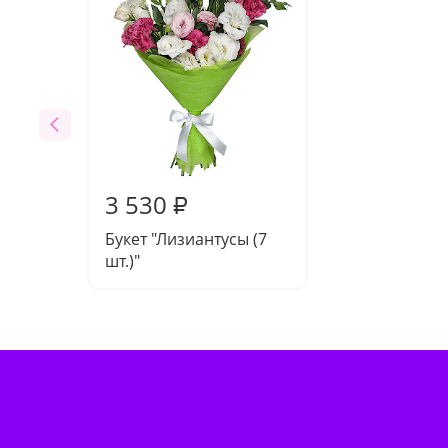
3 530
₽
Букет "Лизиантусы (7
шт.)"