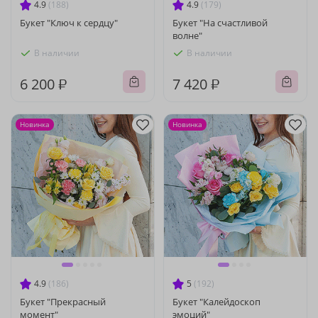
4.9
(188)
4.9
(179)
Букет "Ключ к сердцу"
Букет "На счастливой
волне"
В наличии
В наличии
6 200 ₽
7 420 ₽
Новинка
Новинка
4.9
(186)
5
(192)
Букет "Прекрасный
Букет "Калейдоскоп
момент"
эмоций"