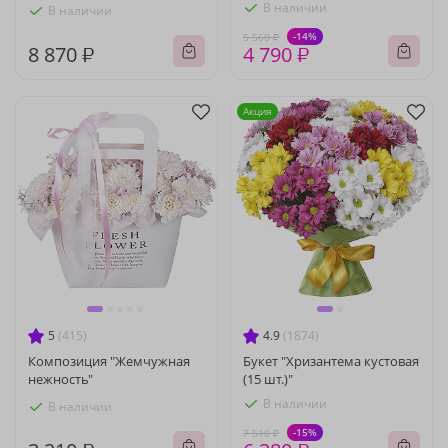
В наличии
В наличии
-14%
5 560 ₽
8 870 ₽
4 790 ₽
Акция
5
(415)
4.9
(1874)
Композиция "Жемчужная
Букет "Хризантема кустовая
нежность"
(15 шт.)"
В наличии
В наличии
-15%
7 510 ₽