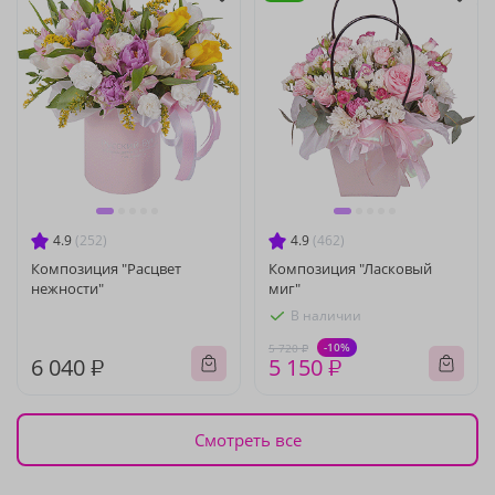
4.9
(252)
4.9
(462)
Композиция "Расцвет
Композиция "Ласковый
нежности"
миг"
В наличии
-10%
5 720 ₽
6 040 ₽
5 150 ₽
Смотреть все