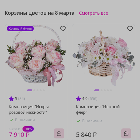
Корзины цветов на 8 марта
Смотреть все
Крупный бутон
5
(84)
4.9
(656)
Композиция "Искры
Композиция "Нежный
розовой нежности"
флер"
В наличии
В наличии
-10%
8 790 ₽
7 910 ₽
5 840 ₽