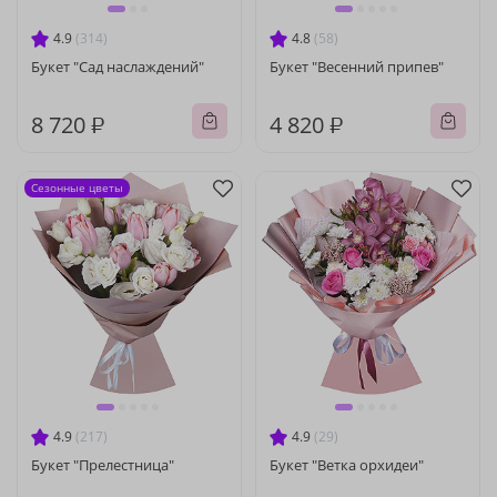
4.9
(314)
4.8
(58)
Букет "Сад наслаждений"
Букет "Весенний припев"
8 720 ₽
4 820 ₽
Сезонные цветы
4.9
(217)
4.9
(29)
Букет "Прелестница"
Букет "Ветка орхидеи"