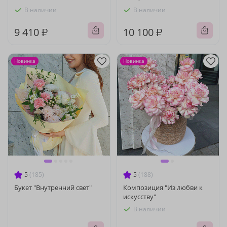
В наличии
В наличии
9 410 ₽
10 100 ₽
Новинка
Новинка
5
(185)
5
(188)
Букет "Внутренний свет"
Композиция "Из любви к
искусству"
В наличии