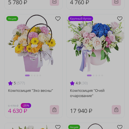
5 780 ₽
4 760 ₽
Акция
Крупный бутон
5
(577)
4.9
(30)
Композиция "Эхо весны"
Композиция "Очей
очарование"
-25%
6 170 ₽
4 630 ₽
17 940 ₽
Акция