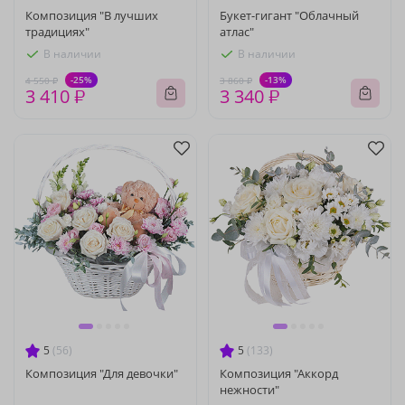
Композиция "В лучших
Букет-гигант "Облачный
традициях"
атлас"
В наличии
В наличии
-25%
-13%
4 550 ₽
3 860 ₽
3 410 ₽
3 340 ₽
5
(56)
5
(133)
Композиция "Для девочки"
Композиция "Аккорд
нежности"