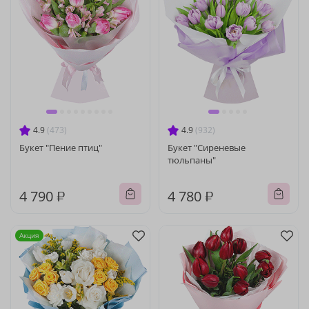
4.9
(473)
4.9
(932)
Букет "Пение птиц"
Букет "Сиреневые
тюльпаны"
4 790 ₽
4 780 ₽
Акция