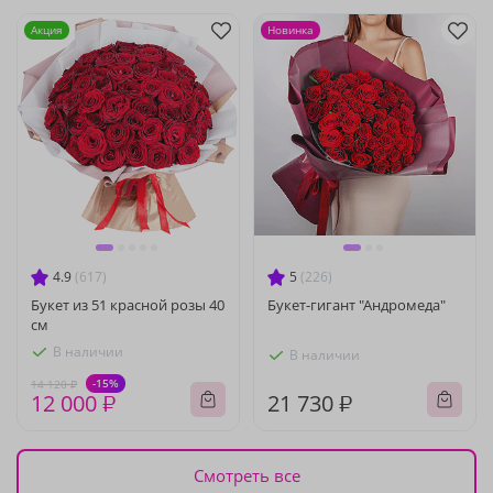
Акция
Новинка
4.9
(617)
5
(226)
Букет из 51 красной розы 40
Букет-гигант "Андромеда"
см
В наличии
В наличии
-15%
14 120 ₽
12 000 ₽
21 730 ₽
Смотреть все