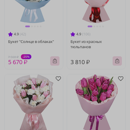
4.9
(42)
4.9
(106)
Букет "Солнце в облаках"
Букет из красных
тюльпанов
-25%
7 560 ₽
5 670 ₽
3 810 ₽