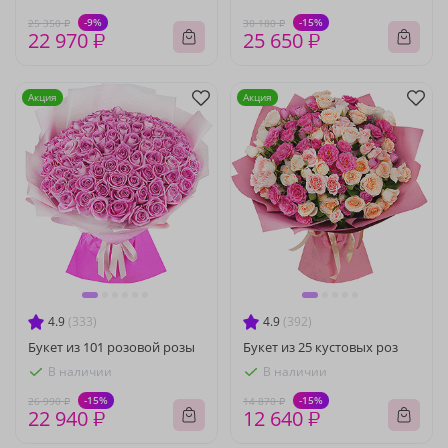
-9%
-15%
25 350 ₽
30 180 ₽
22 970 ₽
25 650 ₽
Акция
Акция
4.9
(333)
4.9
(392)
Букет из 101 розовой розы
Букет из 25 кустовых роз
В наличии
В наличии
-15%
-15%
26 990 ₽
14 870 ₽
22 940 ₽
12 640 ₽