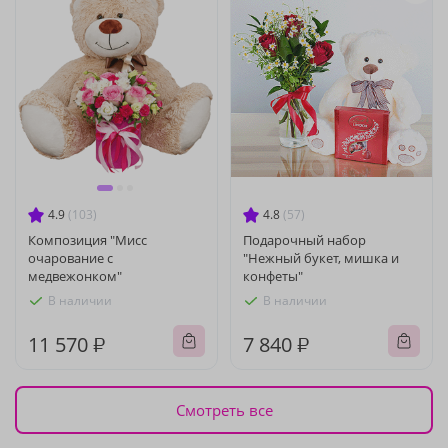
4.9
(103)
4.8
(57)
Композиция "Мисс
Подарочный набор
очарование с
"Нежный букет, мишка и
медвежонком"
конфеты"
В наличии
В наличии
11 570 ₽
7 840 ₽
Смотреть все