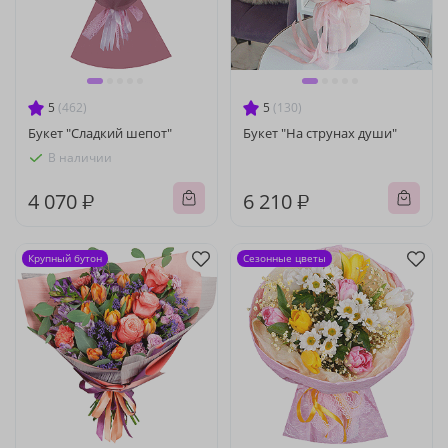
5
(462)
5
(130)
Букет "Сладкий шепот"
Букет "На струнах души"
В наличии
4 070 ₽
6 210 ₽
Крупный бутон
Сезонные цветы