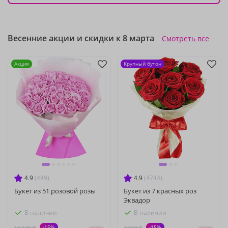
Весенние акции и скидки к 8 марта
Смотреть все
Акция
Крупный бутон
4.9
(449)
4.9
(4744)
Букет из 51 розовой розы
Букет из 7 красных роз
Эквадор
В наличии
В наличии
-15%
-15%
14 120 ₽
4 940 ₽