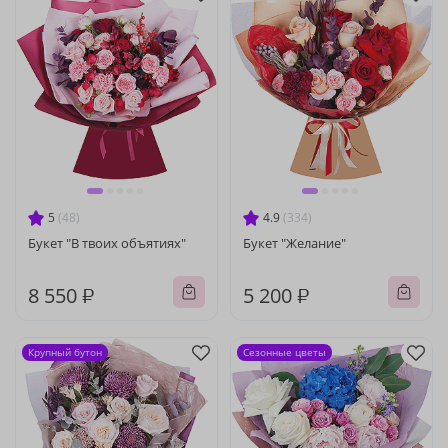
5
(48)
4.9
(334)
Букет "В твоих объятиях"
Букет "Желание"
8 550 ₽
5 200 ₽
Крупный бутон
Сезонные цветы