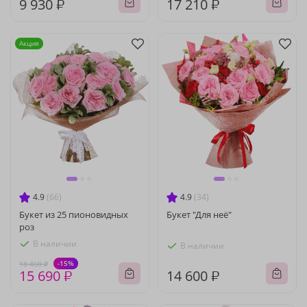
9 930 ₽
17 210 ₽
Акция
4.9
(66)
4.9
(34)
Букет из 25 пионовидных
Букет "Для неё"
роз
В наличии
В наличии
-15%
18 460 ₽
15 690 ₽
14 600 ₽