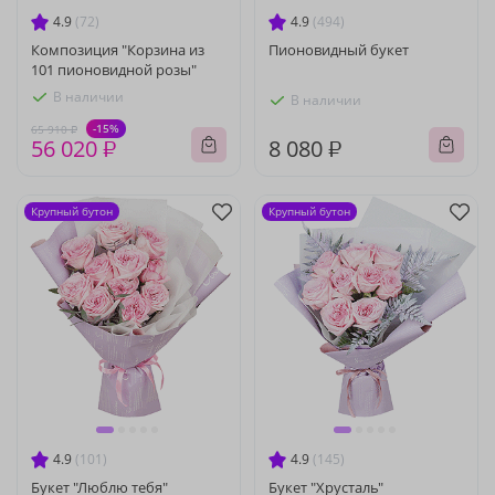
4.9
(72)
4.9
(494)
Композиция "Корзина из
Пионовидный букет
101 пионовидной розы"
В наличии
В наличии
-15%
65 910 ₽
56 020 ₽
8 080 ₽
Крупный бутон
Крупный бутон
4.9
(101)
4.9
(145)
Букет "Люблю тебя"
Букет "Хрусталь"