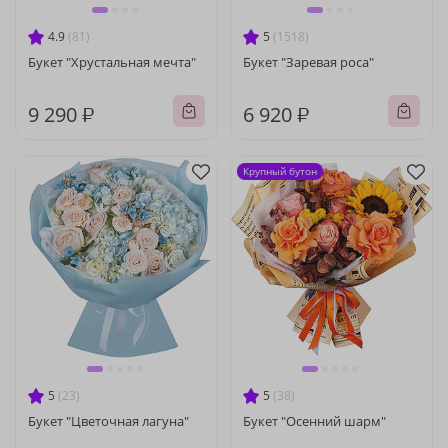
4.9
(81)
5
(1518)
Букет "Хрустальная мечта"
Букет "Заревая роса"
9 290 ₽
6 920 ₽
Крупный бутон
5
(23)
5
(38)
Букет "Цветочная лагуна"
Букет "Осенний шарм"