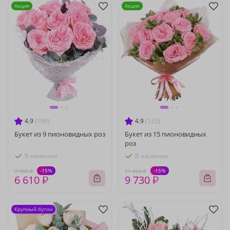
Акция
Акция
4.9
(199)
4.9
(125)
Букет из 9 пионовидных роз
Букет из 15 пионовидных
роз
В наличии
В наличии
-15%
-15%
7 780 ₽
11 450 ₽
6 610 ₽
9 730 ₽
Крупный бутон