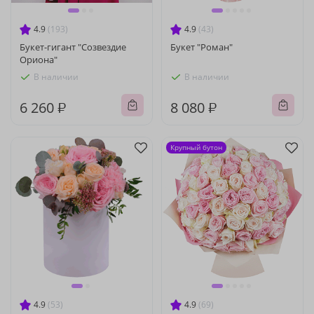
4.9
(193)
4.9
(43)
Букет-гигант "Созвездие
Букет "Роман"
Ориона"
В наличии
В наличии
6 260 ₽
8 080 ₽
Крупный бутон
4.9
(53)
4.9
(69)