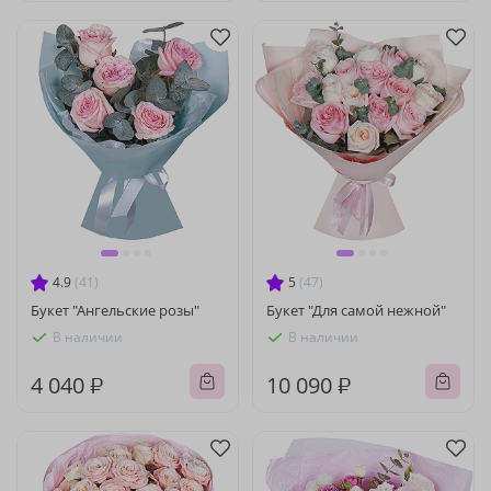
4.9
(41)
5
(47)
Букет "Ангельские розы"
Букет "Для самой нежной"
В наличии
В наличии
4 040 ₽
10 090 ₽