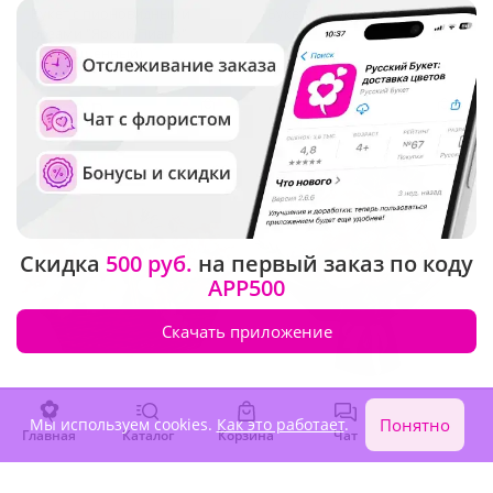
Букет с пионовидными
Букет "Феерия чувств"
розами "Яркий Пиано"
(Уменьшенный)
5 620 ₽
9 220 ₽
Сезонные цветы
Крупный бутон
Скидка
500 руб.
на первый заказ по коду
APP500
Скачать приложение
4.8
(17)
4.9
(321)
Мы используем cookies.
Как это работает
.
Понятно
Главная
Каталог
Корзина
Чат
Войти
Композиция
Букет "Дивный вечер"
"Великолепная"