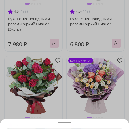
4.9
(138)
4.9
(118)
Букет с пионовидными
Букет с пионовидными
розами "Яркий Пиано"
розами "Яркий Пиано"
(Экстра)
7 980 ₽
6 800 ₽
Крупный бутон
4.9
(168)
5
(50)