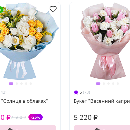
я
(42)
5
(73)
 "Солнце в облаках"
Букет "Весенний капри
70 ₽
5 220 ₽
7 560 ₽
-25%