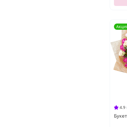
Акци
4.9
Букет