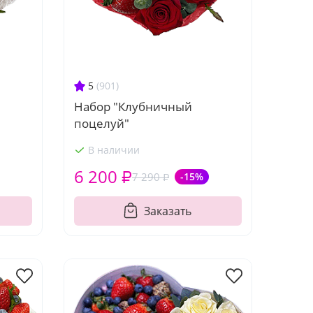
5
(901)
Набор "Клубничный
поцелуй"
В наличии
6 200 ₽
7 290 ₽
-15%
Заказать