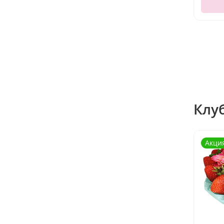
Клу
Акци