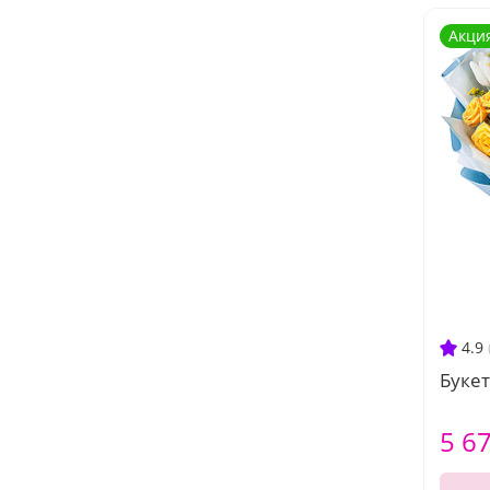
Акци
4.9
Букет
5 6