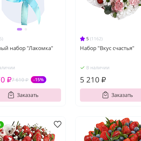
5
(1162)
6)
Набор "Вкус счастья"
ный набор "Лакомка"
аличии
В наличии
70 ₽
5 210 ₽
7 610 ₽
-15%
Заказать
Заказать
я