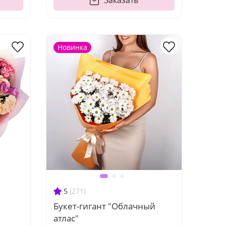
Новинка
5
(271)
"
Букет-гигант "Облачный
атлас"