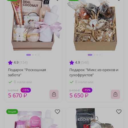
4.9
(154)
4.9
(548)
Подарок "Роскошная
Подарок "Микс из орехов и
забота"
сухофруктов"
В наличии
В наличии
-15%
-15%
6 670 ₽
6 650 ₽
5 670 ₽
5 650 ₽
Акция