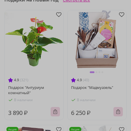
4.9
(321)
4.9
(40)
Подарок "Антуриум
Подарок "Мадмуазель"
комнатный"
В наличии
В наличии
3 890 ₽
6 250 ₽
Акция
Акция