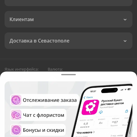
Клиентам
Доставка в Севастополе
Язык интерфейса:
Валюта:
©
Служба круглосуточной доставки цветов в
Севастополе
Русский Букет, 2026
Общество с ограниченной ответственностью «Технология»
ОГРН: 1195476081745, ИНН: 5410081997
Юридический адрес: г. Новосибирск, ул. Ипподромская,