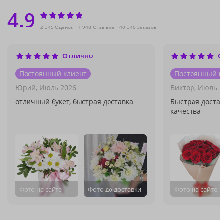
4.9
2 345 Оценок
1 948 Отзывов
40 340 Заказов
Отлично
Постоянный клиент
Постоянный 
Юрий,
Июль 2026
Виктор,
Июль 
отличный букет, быстрая доставка
Быстрая доста
качества
Фото на сайте
Фото до доставки
Фото на сайте