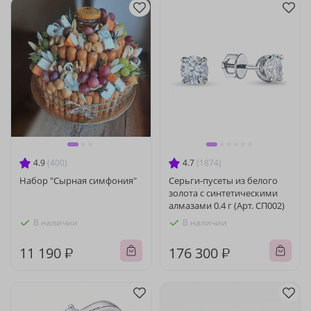
4.9
(400)
4.7
(1874)
Набор "Сырная симфония"
Серьги-пусеты из белого
золота с синтетическими
алмазами 0.4 г (Арт. СП002)
В наличии
В наличии
11 190 ₽
176 300 ₽