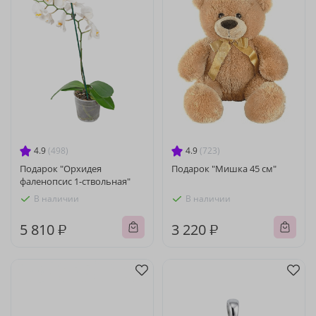
4.9
(498)
4.9
(723)
Подарок "Орхидея
Подарок "Мишка 45 см"
фаленопсис 1-ствольная"
В наличии
В наличии
5 810 ₽
3 220 ₽