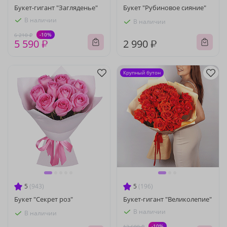
Букет-гигант "Загляденье"
Букет "Рубиновое сияние"
В наличии
В наличии
-10%
6 210 ₽
5 590 ₽
2 990 ₽
Крупный бутон
5
(943)
5
(196)
Букет "Секрет роз"
Букет-гигант "Великолепие"
В наличии
В наличии
-10%
12 600 ₽