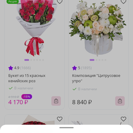
Акция
4.9
(1666)
5
(1895)
Букет из 15 красных
Композиция "Цитрусовое
кенийских роз
утро"
В наличии
В наличии
-15%
4 910 ₽
4 170 ₽
8 840 ₽