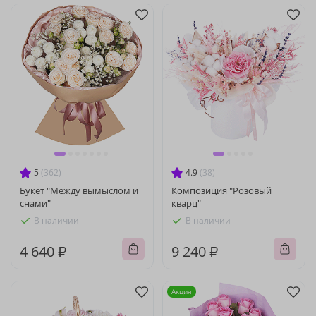
5
(362)
4.9
(38)
Букет "Между вымыслом и
Композиция "Розовый
снами"
кварц"
В наличии
В наличии
4 640 ₽
9 240 ₽
Акция