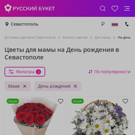
Севастополь
Доставка цветов в Севастополе
Каталог цветов
Для мамы
На день р
Цветы для мамы на День рождения в
Севастополе
Фильтры
По популярности
2
Маме
День рождения
Акция
Акция