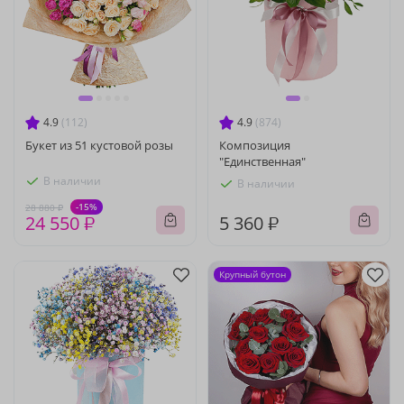
4.9
(112)
4.9
(874)
Букет из 51 кустовой розы
Композиция
"Единственная"
В наличии
В наличии
-15%
28 880 ₽
24 550 ₽
5 360 ₽
Крупный бутон