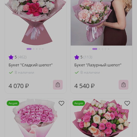
5
(462)
5
(113)
Букет "Сладкий шепот"
Букет "Лазурный шепот"
В наличии
В наличии
4 070 ₽
4 540 ₽
Акция
Акция