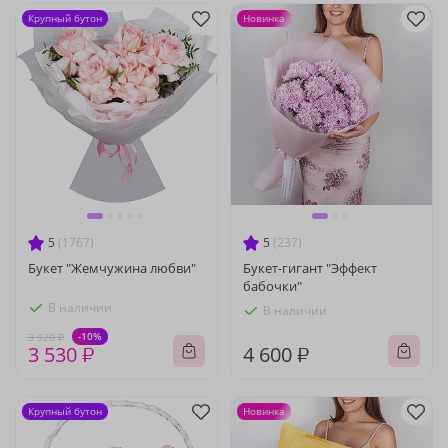
Крупный бутон
Новинка
5
(1767)
5
(237)
Букет "Жемчужина любви"
Букет-гигант "Эффект
бабочки"
В наличии
В наличии
-10%
3 920 ₽
3 530 ₽
4 600 ₽
Крупный бутон
Новинка