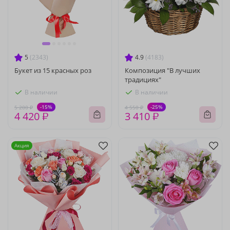
5
(2343)
4.9
(4183)
Букет из 15 красных роз
Композиция "В лучших
традициях"
В наличии
В наличии
-15%
-25%
5 200 ₽
4 550 ₽
4 420 ₽
3 410 ₽
Акция