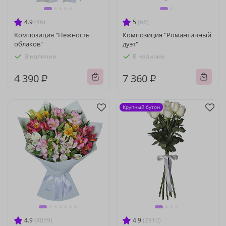
4.9
(46)
5
(66)
Композиция "Нежность
Композиция "Романтичный
облаков"
дуэт"
В наличии
В наличии
4 390 ₽
7 360 ₽
Крупный бутон
4.9
(4059)
4.9
(2810)