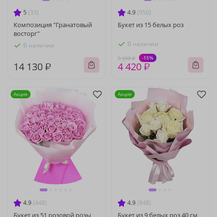
5
(33)
4.9
(950)
Композиция "Гранатовый
Букет из 15 белых роз
восторг"
В наличии
В наличии
-15%
5 200 ₽
14 130 ₽
4 420 ₽
Акция
Акция
4.9
(448)
4.9
(848)
Букет из 51 розовой розы
Букет из 9 белых роз 40 см