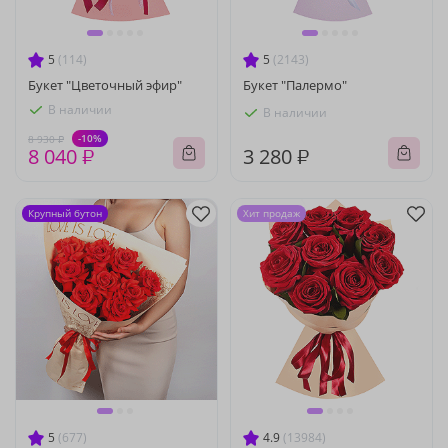
5
(114)
5
(2143)
Букет "Цветочный эфир"
Букет "Палермо"
В наличии
В наличии
-10%
8 930 ₽
8 040 ₽
3 280 ₽
Крупный бутон
Хит продаж
5
(677)
4.9
(13984)