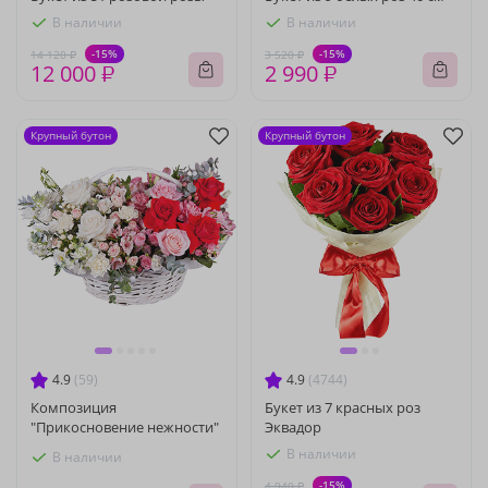
В наличии
В наличии
-15%
-15%
14 120 ₽
3 520 ₽
12 000 ₽
2 990 ₽
Крупный бутон
Крупный бутон
4.9
(59)
4.9
(4744)
Композиция
Букет из 7 красных роз
"Прикосновение нежности"
Эквадор
В наличии
В наличии
-15%
4 940 ₽