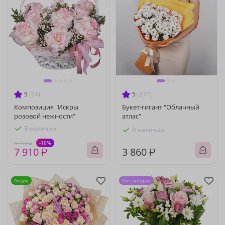
5
(84)
5
(271)
Композиция "Искры
Букет-гигант "Облачный
розовой нежности"
атлас"
В наличии
В наличии
-10%
8 790 ₽
7 910 ₽
3 860 ₽
Акция
Хит продаж