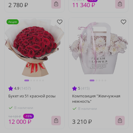
2 780 ₽
11 340 ₽
Акция
4.9
(1457)
5
(415)
Букет из 51 красной розы
Композиция "Жемчужная
нежность"
В наличии
В наличии
-15%
14 120 ₽
12 000 ₽
3 210 ₽