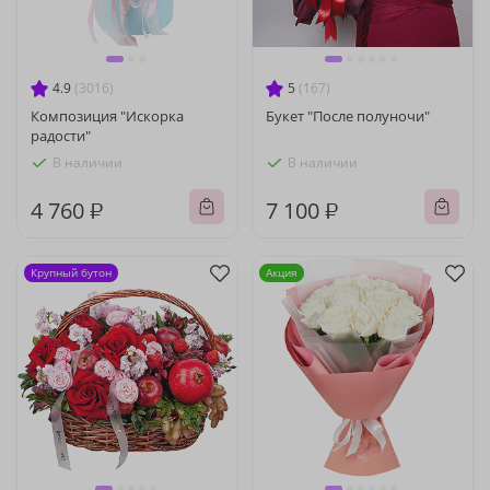
4.9
(3016)
5
(167)
Композиция "Искорка
Букет "После полуночи"
радости"
В наличии
В наличии
4 760 ₽
7 100 ₽
Крупный бутон
Акция