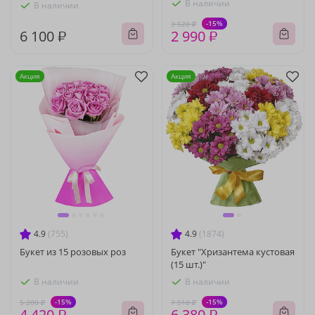
В наличии
В наличии
-15%
3 520 ₽
6 100 ₽
2 990 ₽
Акция
Акция
4.9
(755)
4.9
(1874)
Букет из 15 розовых роз
Букет "Хризантема кустовая
(15 шт.)"
В наличии
В наличии
-15%
-15%
5 200 ₽
7 510 ₽
4 420 ₽
6 380 ₽