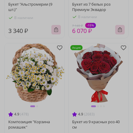
Букет "Альстромерии (9
Букет из 7 белых роз
шт.)"
Премиум Эквадор
В наличии
В наличии
-15%
7 140 ₽
3 340 ₽
6 070 ₽
Акция
4.9
(478)
4.9
(2683)
Композиция "Корзина
Букет из 9 красных роз 40
ромашек"
см