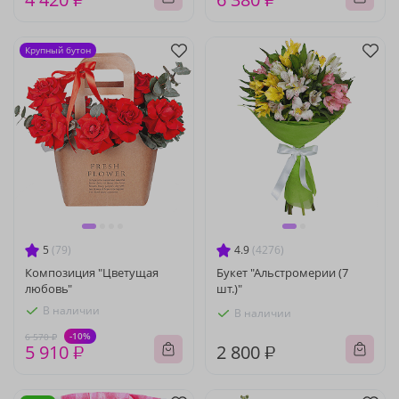
Крупный бутон
5
(79)
4.9
(4276)
Композиция "Цветущая
Букет "Альстромерии (7
любовь"
шт.)"
В наличии
В наличии
-10%
6 570 ₽
5 910 ₽
2 800 ₽