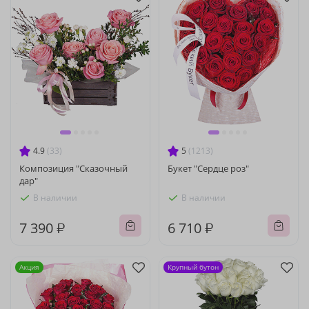
4.9
(33)
5
(1213)
Композиция "Сказочный
Букет "Сердце роз"
дар"
В наличии
В наличии
7 390 ₽
6 710 ₽
Акция
Крупный бутон