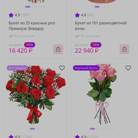
4.9
(389)
4.8
(80)
Букет из 25 красных роз
Букет из 101 разноцветной
Премиум Эквадор
розы
В наличии
В наличии
-15%
-15%
19 320 ₽
26 990 ₽
16 420 ₽
22 940 ₽
Хит продаж
Крупный бутон
4.9
(2794)
4.9
(1319)