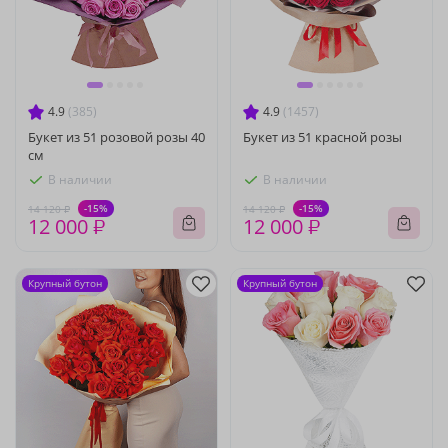
4.9
(385)
4.9
(1457)
Букет из 51 розовой розы 40
Букет из 51 красной розы
см
В наличии
В наличии
-15%
-15%
14 120 ₽
14 120 ₽
12 000 ₽
12 000 ₽
Крупный бутон
Крупный бутон