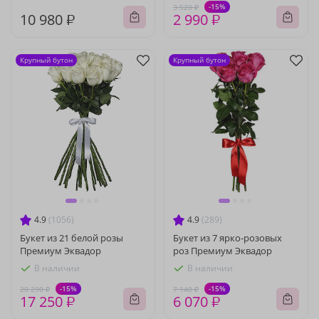
-15%
3 520 ₽
10 980 ₽
2 990 ₽
Крупный бутон
Крупный бутон
4.9
(1056)
4.9
(289)
Букет из 21 белой розы
Букет из 7 ярко-розовых
Премиум Эквадор
роз Премиум Эквадор
В наличии
В наличии
-15%
-15%
20 290 ₽
7 140 ₽
17 250 ₽
6 070 ₽