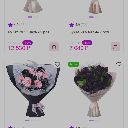
4.9
(36)
4.9
(72)
Букет из 17 чёрных роз
Букет из 9 чёрных роз
-15%
-15%
14 740 ₽
8 280 ₽
12 530 ₽
7 040 ₽
Акция