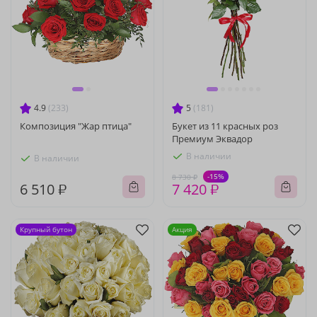
4.9
(233)
5
(181)
Композиция "Жар птица"
Букет из 11 красных роз
Премиум Эквадор
В наличии
В наличии
-15%
8 730 ₽
6 510 ₽
7 420 ₽
Крупный бутон
Акция