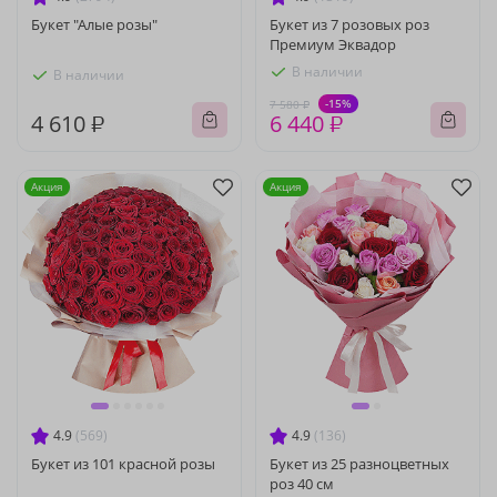
Букет "Алые розы"
Букет из 7 розовых роз
Премиум Эквадор
В наличии
В наличии
-15%
7 580 ₽
4 610 ₽
6 440 ₽
Акция
Акция
4.9
(569)
4.9
(136)
Букет из 101 красной розы
Букет из 25 разноцветных
роз 40 см