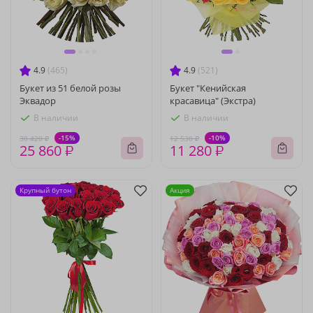
4.9
(465)
4.9
(521)
Букет из 51 белой розы
Букет "Кенийская
Эквадор
красавица" (Экстра)
В наличии
В наличии
-15%
-10%
30 420 ₽
12 530 ₽
25 860 ₽
11 280 ₽
Крупный бутон
Акция