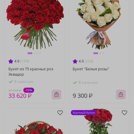
4.9
(179)
4.9
(234)
Букет из 75 красных роз
Букет "Белые розы"
Эквадор
В наличии
В наличии
-15%
39 550 ₽
33 620 ₽
9 300 ₽
Крупный бутон