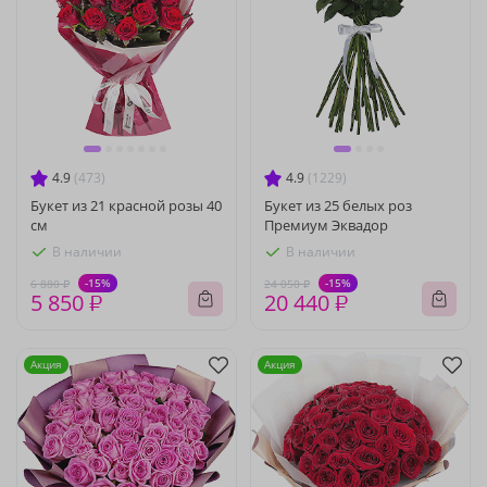
4.9
(473)
4.9
(1229)
Букет из 21 красной розы 40
Букет из 25 белых роз
см
Премиум Эквадор
В наличии
В наличии
-15%
-15%
6 880 ₽
24 050 ₽
5 850 ₽
20 440 ₽
Акция
Акция