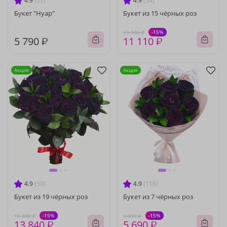
4.9
(51)
4.9
(34)
Букет "Нуар"
Букет из 15 чёрных роз
-15%
13 070 ₽
5 790 ₽
11 110 ₽
Акция
Акция
4.9
(50)
4.9
(116)
Букет из 19 чёрных роз
Букет из 7 чёрных роз
-15%
-15%
16 280 ₽
6 690 ₽
13 840 ₽
5 690 ₽