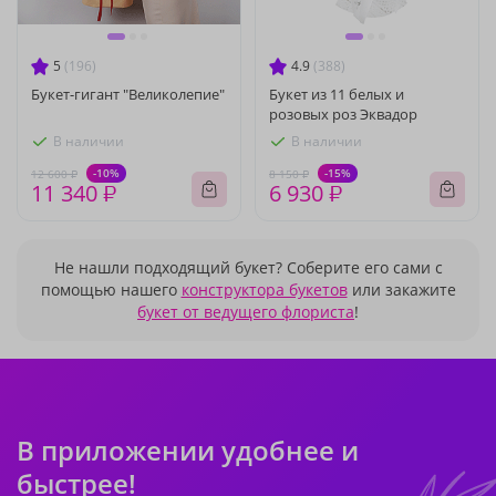
5
(196)
4.9
(388)
Букет-гигант "Великолепие"
Букет из 11 белых и
розовых роз Эквадор
В наличии
В наличии
-10%
-15%
12 600 ₽
8 150 ₽
11 340 ₽
6 930 ₽
Не нашли подходящий букет? Соберите его сами с
помощью нашего
конструктора букетов
или закажите
букет от ведущего флориста
!
В приложении удобнее и
быстрее!