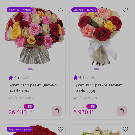
Крупный бутон
Крупный бутон
4.9
(224)
4.9
(848)
Букет из 51 разноцветных
Букет из 11 разноцветных
роз Эквадор
роз Эквадор
В наличии
В наличии
-15%
-15%
31 110 ₽
8 150 ₽
26 440 ₽
6 930 ₽
Крупный бутон