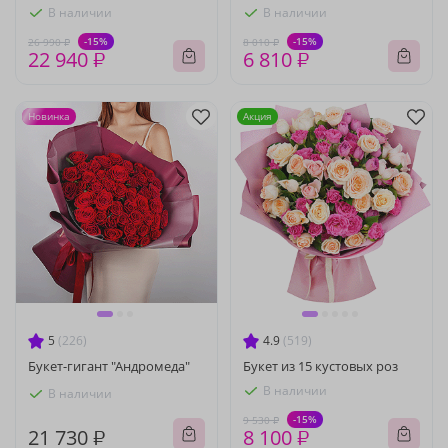
В наличии
В наличии
-15%
-15%
26 990 ₽
8 010 ₽
22 940 ₽
6 810 ₽
Новинка
Акция
5
(226)
4.9
(519)
Букет-гигант "Андромеда"
Букет из 15 кустовых роз
В наличии
В наличии
-15%
9 530 ₽
21 730 ₽
8 100 ₽