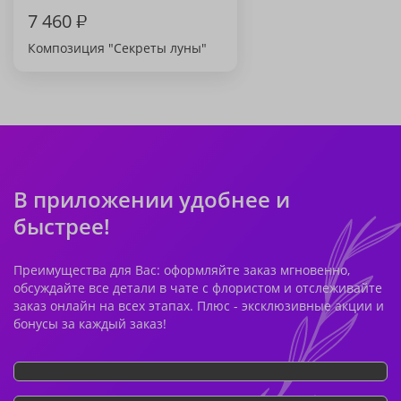
7 460
₽
Композиция "Секреты луны"
В приложении удобнее и
быстрее!
Преимущества для Вас: оформляйте заказ мгновенно,
обсуждайте все детали в чате с флористом и отслеживайте
заказ онлайн на всех этапах. Плюс - эксклюзивные акции и
бонусы за каждый заказ!