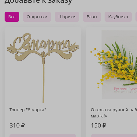
Все
Открытки
Шарики
Вазы
Клубника
Топпер "8 марта"
Открытка ручной раб
марта!»
310
₽
150
₽