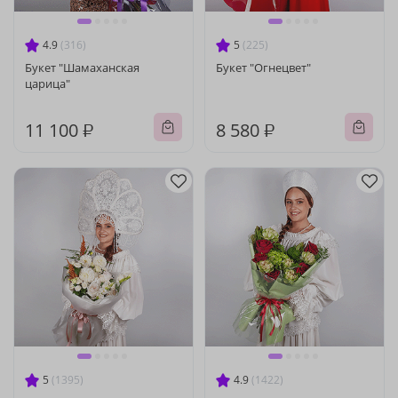
4.9
(316)
5
(225)
Букет "Шамаханская
Букет "Огнецвет"
царица"
11 100 ₽
8 580 ₽
5
(1395)
4.9
(1422)