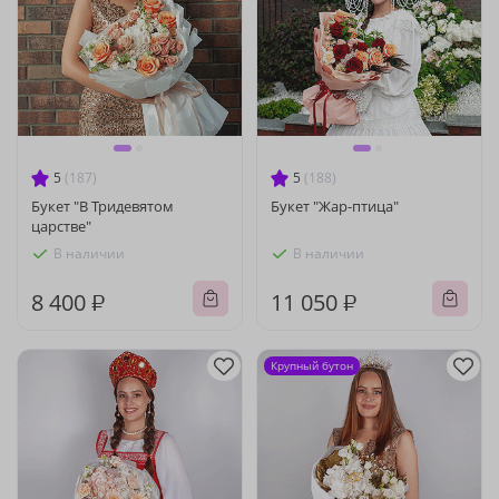
5
(187)
5
(188)
Букет "В Тридевятом
Букет "Жар-птица"
царстве"
В наличии
В наличии
8 400 ₽
11 050 ₽
Крупный бутон