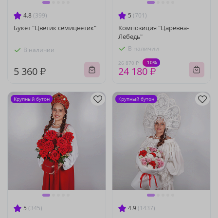
4.8
(399)
5
(701)
Букет "Цветик семицветик"
Композиция "Царевна-
Лебедь"
В наличии
В наличии
-10%
26 870 ₽
5 360 ₽
24 180 ₽
Крупный бутон
Крупный бутон
5
(345)
4.9
(1437)