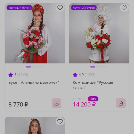
Крупный бутон
Крупный бутон
5
(1045)
4.9
(1433)
Букет "Аленький цветочек"
Композиция "Русская
сказка"
-10%
15 780 ₽
8 770 ₽
14 200 ₽