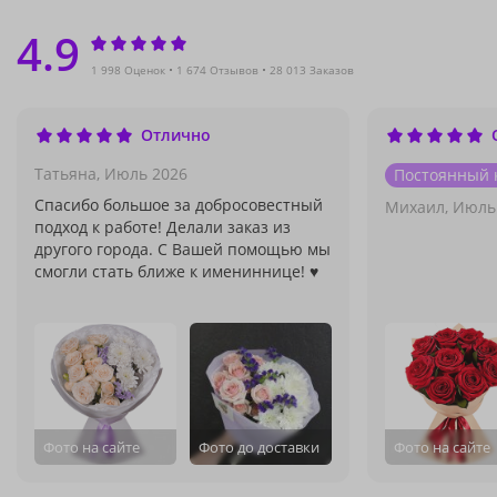
4.9
1 998 Оценок
1 674 Отзывов
28 013 Заказов
Отлично
Татьяна,
Июль 2026
Постоянный 
Спасибо большое за добросовестный
Михаил,
Июль
подход к работе! Делали заказ из
другого города. С Вашей помощью мы
смогли стать ближе к имениннице! ♥
Фото на сайте
Фото до доставки
Фото на сайте