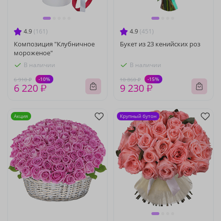
4.9
(161)
4.9
(451)
Композиция "Клубничное
Букет из 23 кенийских роз
мороженое"
В наличии
В наличии
-10%
-15%
6 910 ₽
10 860 ₽
6 220 ₽
9 230 ₽
Акция
Крупный бутон