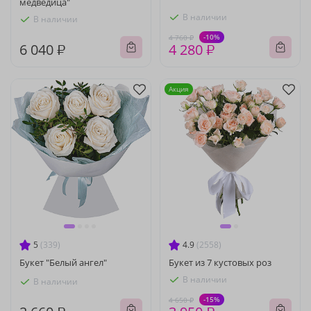
медведица"
В наличии
В наличии
-10%
4 760 ₽
6 040 ₽
4 280 ₽
Акция
5
(339)
4.9
(2558)
Букет "Белый ангел"
Букет из 7 кустовых роз
В наличии
В наличии
-15%
4 650 ₽