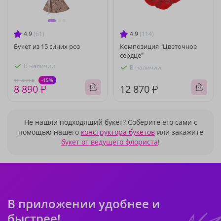
4.9
(61)
4.9
(114)
Букет из 15 синих роз
Композиция "Цветочное
сердце"
В наличии
В наличии
-15%
10 460 ₽
8 890 ₽
12 870 ₽
Не нашли подходящий букет? Соберите его сами с
помощью нашего
конструктора букетов
или закажите
букет от ведущего флориста
!
В приложении удобнее и
быстрее!