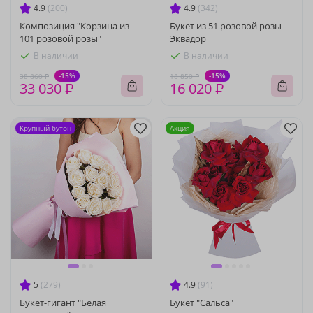
4.9
(200)
4.9
(342)
Композиция "Корзина из
Букет из 51 розовой розы
101 розовой розы"
Эквадор
В наличии
В наличии
-15%
-15%
38 860 ₽
18 850 ₽
33 030 ₽
16 020 ₽
Крупный бутон
Акция
5
(279)
4.9
(91)
Букет-гигант "Белая
Букет "Сальса"