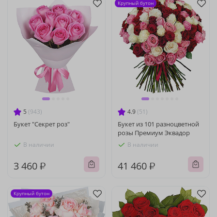
Крупный бутон
5
(943)
4.9
(51)
Букет "Секрет роз"
Букет из 101 разноцветной
розы Премиум Эквадор
В наличии
В наличии
3 460 ₽
41 460 ₽
Крупный бутон