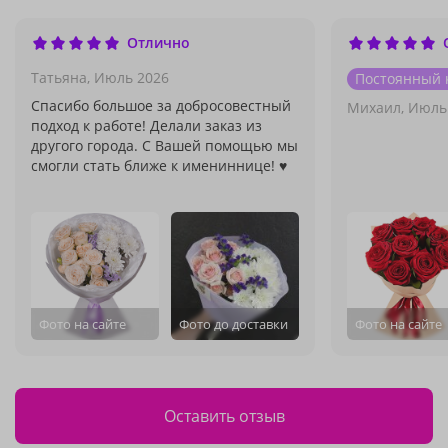
Отлично
Татьяна,
Июль 2026
Постоянный 
Спасибо большое за добросовестный
Михаил,
Июль
подход к работе! Делали заказ из
другого города. С Вашей помощью мы
смогли стать ближе к имениннице! ♥
Фото на сайте
Фото до доставки
Фото на сайте
Оставить отзыв