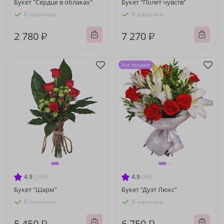
Букет "Сердце в облаках"
Букет "Полет чувств"
В наличии
В наличии
2 780 ₽
7 270 ₽
Хит продаж
4.9
(356)
4.9
(86)
Букет "Шарм"
Букет "Дуэт Люкс"
В наличии
В наличии
5 450 ₽
6 750 ₽