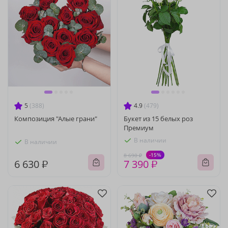
5
(388)
4.9
(479)
Композиция "Алые грани"
Букет из 15 белых роз
Премиум
В наличии
В наличии
-15%
8 690 ₽
6 630 ₽
7 390 ₽