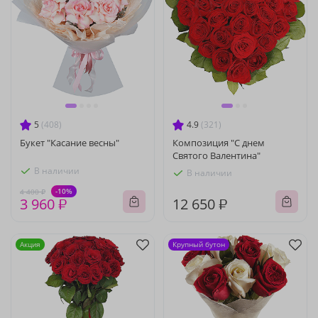
5
(408)
4.9
(321)
Букет "Касание весны"
Композиция "С днем
Святого Валентина"
В наличии
В наличии
-10%
4 400 ₽
3 960 ₽
12 650 ₽
Акция
Крупный бутон