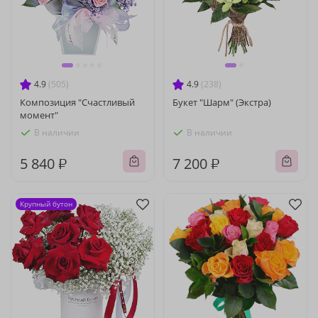
4.9
(505)
4.9
(238)
Композиция "Счастливый
Букет "Шарм" (Экстра)
момент"
В наличии
В наличии
5 840 ₽
7 200 ₽
Крупный бутон