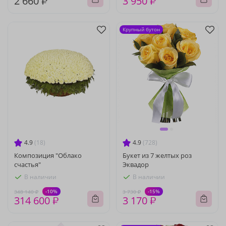
2 660 ₽
3 950 ₽
Крупный бутон
4.9
(18)
4.9
(728)
Композиция "Облако
Букет из 7 желтых роз
счастья"
Эквадор
В наличии
В наличии
-10%
-15%
348 140 ₽
3 730 ₽
314 600 ₽
3 170 ₽