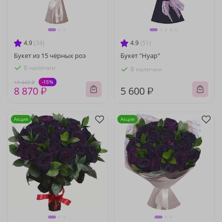
4.9
(34)
4.9
(51)
Букет из 15 чёрных роз
Букет "Нуар"
В наличии
В наличии
-15%
10 440 ₽
8 870 ₽
5 600 ₽
Акция
Акция