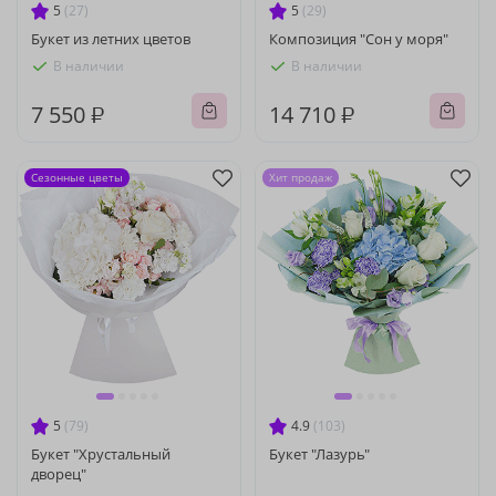
5
(27)
5
(29)
Букет из летних цветов
Композиция "Сон у моря"
В наличии
В наличии
7 550 ₽
14 710 ₽
Сезонные цветы
Хит продаж
5
(79)
4.9
(103)
Букет "Хрустальный
Букет "Лазурь"
дворец"