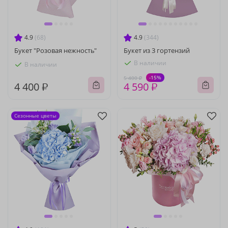
4.9
(68)
4.9
(344)
Букет "Розовая нежность"
Букет из 3 гортензий
В наличии
В наличии
-15%
5 400 ₽
4 400 ₽
4 590 ₽
Сезонные цветы