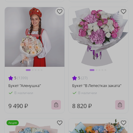
5
(1399)
5
(27)
Букет "Аленушка"
Букет "В Лепестках заката"
В наличии
В наличии
9 490 ₽
8 820 ₽
Акция