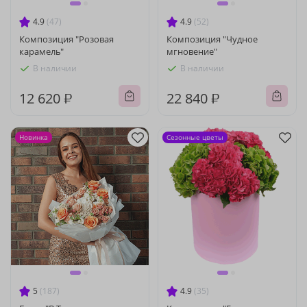
4.9
(47)
4.9
(52)
Композиция "Розовая
Композиция "Чудное
карамель"
мгновение"
В наличии
В наличии
12 620 ₽
22 840 ₽
Новинка
Сезонные цветы
5
(187)
4.9
(35)