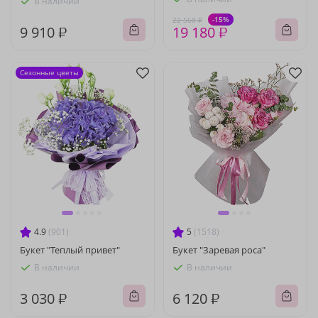
В наличии
-15%
22 560 ₽
9 910 ₽
19 180 ₽
Сезонные цветы
4.9
(901)
5
(1518)
Букет "Теплый привет"
Букет "Заревая роса"
В наличии
В наличии
3 030 ₽
6 120 ₽