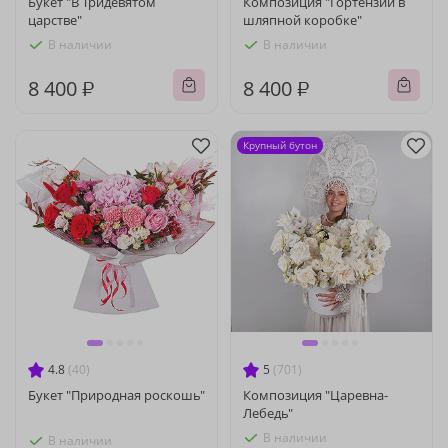
Букет "В Тридевятом
Композиция "Гортензии в
царстве"
шляпной коробке"
В наличии
В наличии
8 400 ₽
8 400 ₽
Крупный бутон
4.8
(40)
5
(701)
Букет "Природная роскошь"
Композиция "Царевна-
Лебедь"
В наличии
В наличии