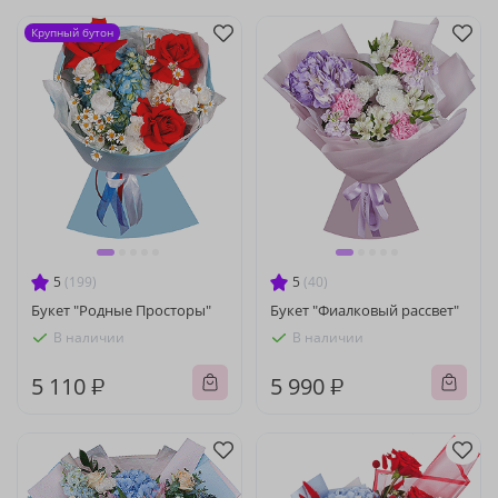
Крупный бутон
5
(199)
5
(40)
Букет "Родные Просторы"
Букет "Фиалковый рассвет"
В наличии
В наличии
5 110 ₽
5 990 ₽