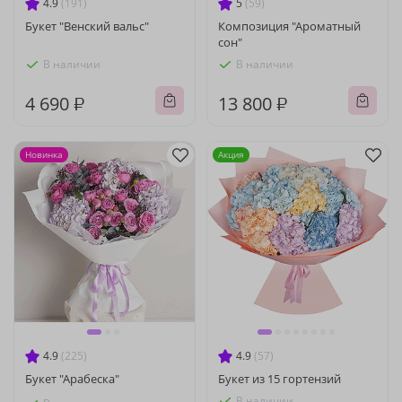
4.9
(191)
5
(59)
Букет "Венский вальс"
Композиция "Ароматный
сон"
В наличии
В наличии
4 690 ₽
13 800 ₽
Новинка
Акция
4.9
(225)
4.9
(57)
Букет "Арабеска"
Букет из 15 гортензий
В наличии