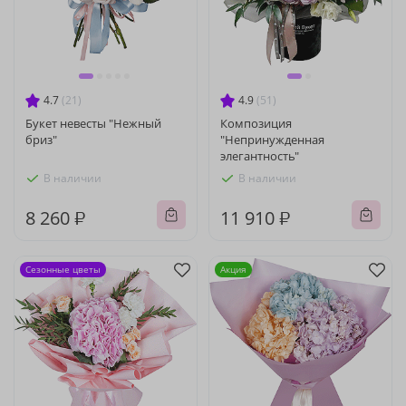
4.7
(21)
4.9
(51)
Букет невесты "Нежный
Композиция
бриз"
"Непринужденная
элегантность"
В наличии
В наличии
8 260 ₽
11 910 ₽
Сезонные цветы
Акция