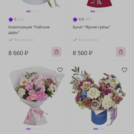
5
(23)
4.9
(45)
Композиция "Райские
Букет "Яркие грёзы"
дары"
В наличии
В наличии
8 660 ₽
8 560 ₽