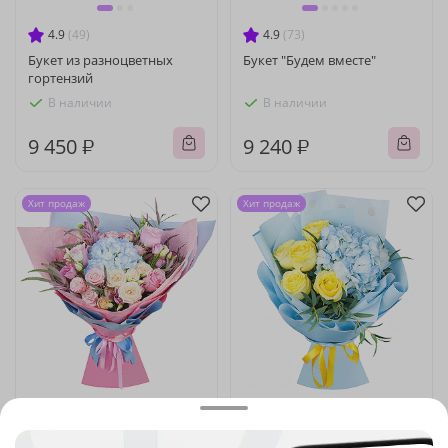
4.9
(49)
4.9
(73)
Букет из разноцветных
Букет "Будем вместе"
гортензий
В наличии
В наличии
9 450 ₽
9 240 ₽
Хит продаж
Хит продаж
4.9
(379)
4.9
(463)