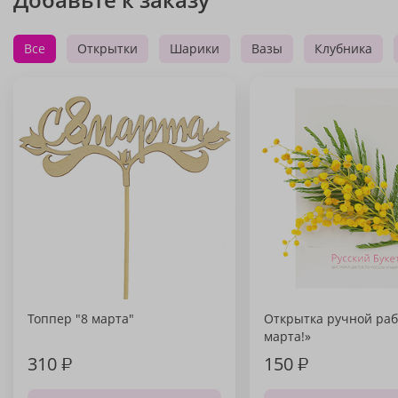
Все
Открытки
Шарики
Вазы
Клубника
Топпер "8 марта"
Открытка ручной раб
марта!»
310
₽
150
₽