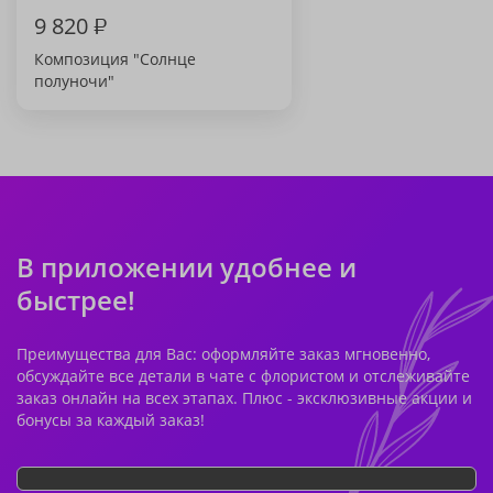
9 820
₽
Композиция "Солнце
полуночи"
В приложении удобнее и
быстрее!
Преимущества для Вас: оформляйте заказ мгновенно,
обсуждайте все детали в чате с флористом и отслеживайте
заказ онлайн на всех этапах. Плюс - эксклюзивные акции и
бонусы за каждый заказ!