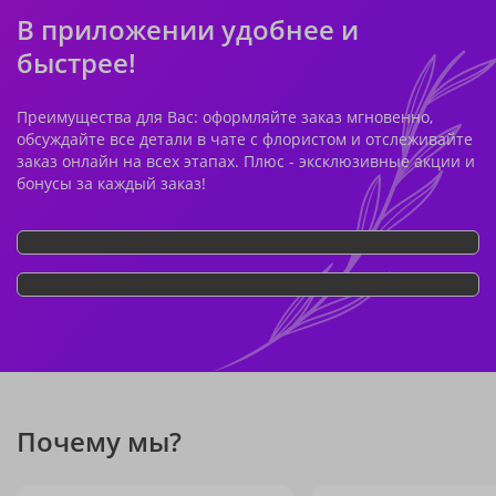
В приложении удобнее и
быстрее!
Преимущества для Вас: оформляйте заказ мгновенно,
обсуждайте все детали в чате с флористом и отслеживайте
заказ онлайн на всех этапах. Плюс - эксклюзивные акции и
бонусы за каждый заказ!
Почему мы?