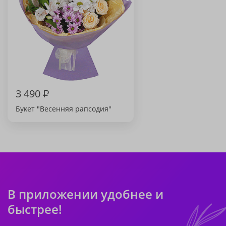
3 490
₽
Букет "Весенняя рапсодия"
В приложении удобнее и
быстрее!