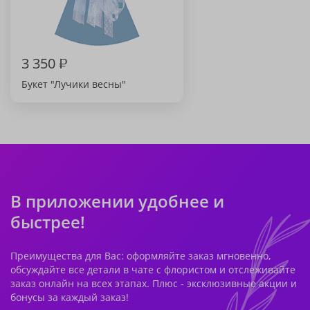
3 350
₽
Букет "Лучики весны"
В приложении удобнее и
быстрее!
Преимущества для Вас: оформляйте заказ мгновенно,
обсуждайте все детали в чате с флористом и отслеживайте
заказ онлайн на всех этапах. Плюс - эксклюзивные акции и
бонусы за каждый заказ!