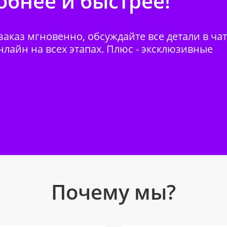
бнее и быстрее!
аказ мгновенно, обсуждайте все детали в ча
нлайн на всех этапах. Плюс - эксклюзивные
Почему мы?