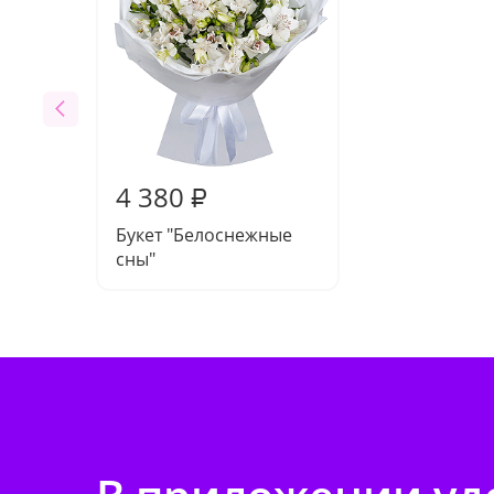
4 380
₽
Букет "Белоснежные
сны"