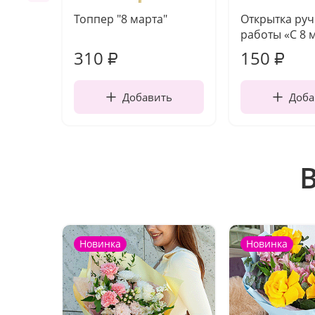
Топпер "8 марта"
Открытка ру
работы «С 8 
310
150
₽
₽
Добавить
Доба
Новинка
Новинка