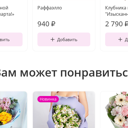
чной
Раффаэлло
Клубника
марта!»
"Изысканн
940
2 790
₽
вить
Добавить
Д
Вам может понравитьс
Новинка