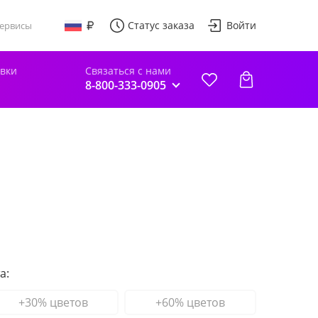
Статус заказа
Войти
ервисы
авки
Связаться с нами
8-800-333-0905
а:
+30% цветов
+60% цветов