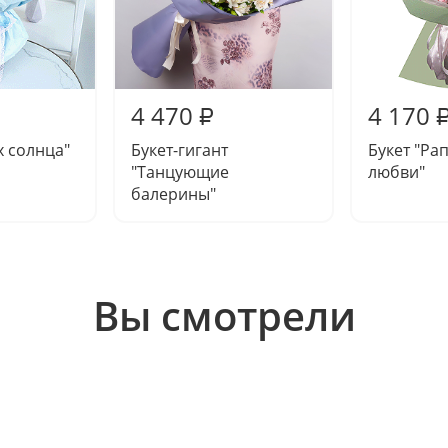
4 470
4 170
₽
х солнца"
Букет-гигант
Букет "Ра
"Танцующие
любви"
балерины"
Вы смотрели