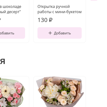
 в шоколаде
Открытка ручной
Ваза п
ый десерт"
работы с мини-букетом
130
1 10
₽
₽
обавить
Добавить
я