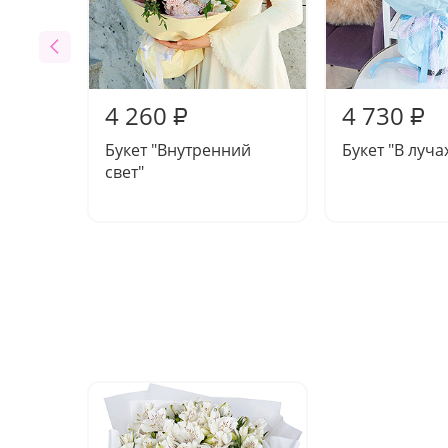
4 260
4 730
₽
₽
Букет "Внутренний
Букет "В луча
свет"