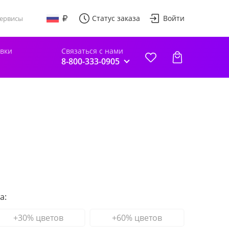
Статус заказа
Войти
ервисы
авки
Связаться с нами
8-800-333-0905
а:
+30% цветов
+60% цветов