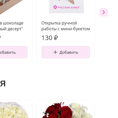
 в шоколаде
Открытка ручной
Ваза п
ый десерт"
работы с мини-букетом
130
1 10
₽
₽
обавить
Добавить
я