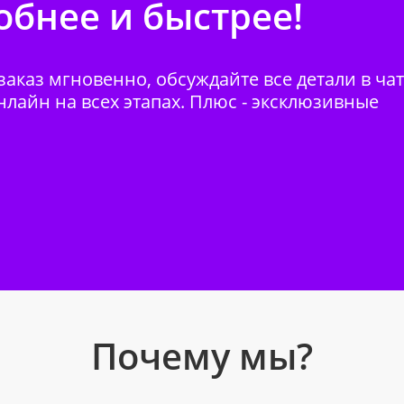
бнее и быстрее!
аказ мгновенно, обсуждайте все детали в ча
нлайн на всех этапах. Плюс - эксклюзивные
Почему мы?