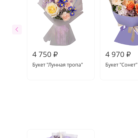
4 750
4 970
₽
₽
Букет "Лунная тропа"
Букет "Сонет"