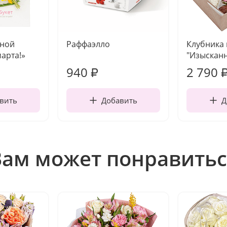
чной
Раффаэлло
Клубника
марта!»
"Изысканн
940
2 790
₽
вить
Добавить
Д
Вам может понравитьс