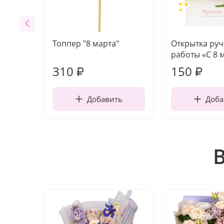
Топпер "8 марта"
Открытка ру
работы «С 8 
310
150
₽
₽
Добавить
Доба