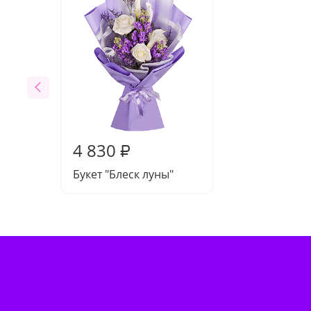
4 830
₽
Букет "Блеск луны"