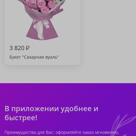
3 820
₽
Букет "Сахарная вуаль"
В приложении удобнее и
быстрее!
Преимущества для Вас: оформляйте заказ мгновенно,