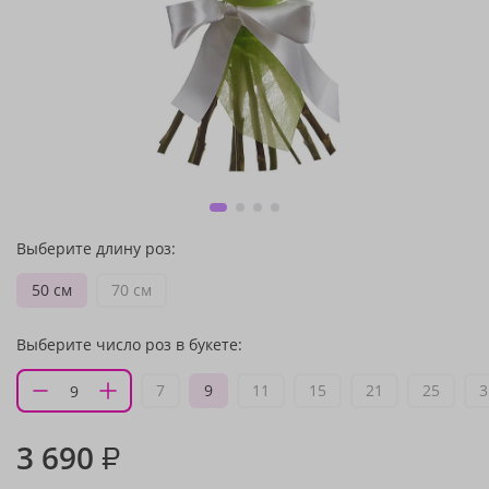
Выберите длину роз:
50 см
70 см
Выберите число роз в букете:
7
9
11
15
21
25
3
3 690
₽