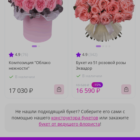
4.9
(76)
4.9
(342)
Композиция "Облако
Букет из 51 розовой розы
нежности"
Эквадор
В наличии
В наличии
-15%
19 520 ₽
17 030 ₽
16 590 ₽
Не нашли подходящий букет? Соберите его сами с
помощью нашего
конструктора букетов
или закажите
букет от ведущего флориста
!