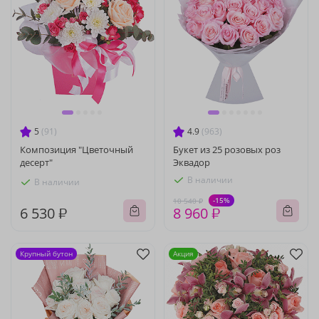
5
(91)
4.9
(963)
Композиция "Цветочный
Букет из 25 розовых роз
десерт"
Эквадор
В наличии
В наличии
-15%
10 540 ₽
6 530 ₽
8 960 ₽
Крупный бутон
Акция