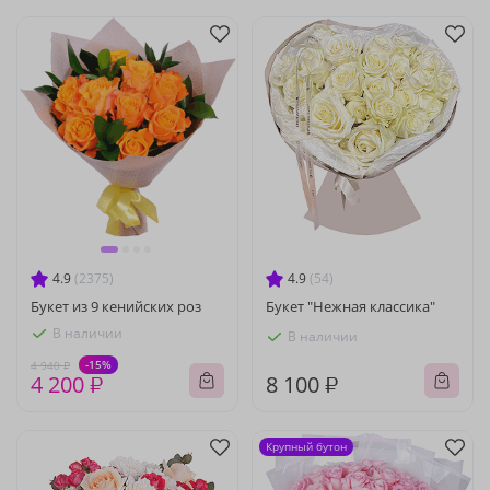
4.9
(2375)
4.9
(54)
Букет из 9 кенийских роз
Букет "Нежная классика"
В наличии
В наличии
-15%
4 940 ₽
4 200 ₽
8 100 ₽
Крупный бутон