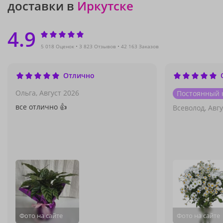
доставки в
Иркутске
4.9
5 018 Оценок
3 823 Отзывов
42 163 Заказов
Отлично
Ольга,
Август 2026
Постоянный 
все отлично 👍
Всеволод,
Авгу
Фото на сайте
Фото на сайте