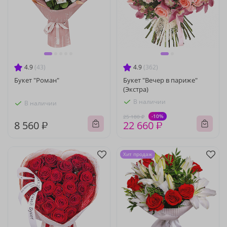
4.9
(43)
4.9
(362)
Букет "Роман"
Букет "Вечер в париже"
(Экстра)
В наличии
В наличии
-10%
25 180 ₽
8 560 ₽
22 660 ₽
Хит продаж