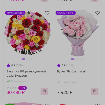
Крупный бутон
Крупный бутон
4.9
(140)
4.9
(101)
Букет из 101 разноцветной
Букет "Люблю тебя"
розы Эквадор
В наличии
В наличии
-15%
35 860 ₽
30 480 ₽
7 920 ₽