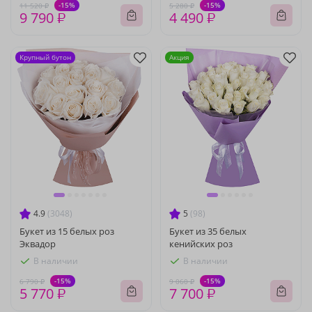
-15%
-15%
11 520 ₽
5 280 ₽
9 790 ₽
4 490 ₽
Крупный бутон
Акция
4.9
(3048)
5
(98)
Букет из 15 белых роз
Букет из 35 белых
Эквадор
кенийских роз
В наличии
В наличии
-15%
-15%
6 790 ₽
9 060 ₽
5 770 ₽
7 700 ₽