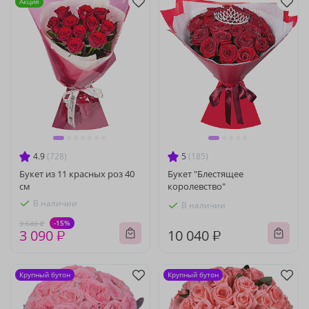
Акция
4.9
(728)
5
(185)
Букет из 11 красных роз 40
Букет "Блестящее
см
королевство"
В наличии
В наличии
-15%
3 640 ₽
3 090 ₽
10 040 ₽
Крупный бутон
Крупный бутон