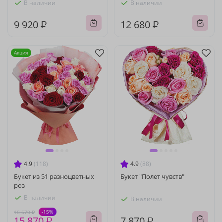
В наличии
В наличии
9 920 ₽
12 680 ₽
Акция
4.9
(118)
4.9
(88)
Букет из 51 разноцветных
Букет "Полет чувств"
роз
В наличии
В наличии
-15%
18 670 ₽
15 870 ₽
7 870 ₽