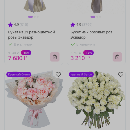
4.9
(310)
4.9
(3799)
Букет из 21 разноцветной
Букет из 7 розовых роз
розы Эквадор
Эквадор
В наличии
В наличии
-15%
-15%
9 040 ₽
3 780 ₽
7 680 ₽
3 210 ₽
Крупный бутон
Крупный бутон