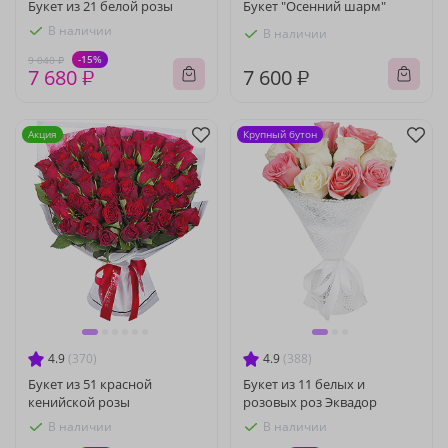
Букет из 21 белой розы
Букет "Осенний шарм"
В наличии
В наличии
-15%
9 040 ₽
7 680 ₽
7 600 ₽
Акция
Крупный бутон
4.9
(370)
4.9
(388)
Букет из 51 красной
Букет из 11 белых и
кенийской розы
розовых роз Эквадор
В наличии
В наличии