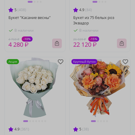
5
(408)
4.9
(84)
Букет "Касание весны"
Букет из 75 белых роз
Эквадор
В наличии
В наличии
-10%
-15%
4 760 ₽
26 020 ₽
4 280 ₽
22 120 ₽
Акция
Крупный бутон
4.9
(361)
5
(38)