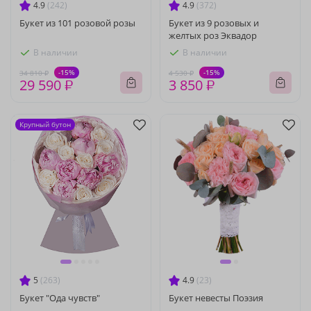
4.9
(242)
4.9
(372)
Букет из 101 розовой розы
Букет из 9 розовых и
желтых роз Эквадор
В наличии
В наличии
-15%
-15%
34 810 ₽
4 530 ₽
29 590 ₽
3 850 ₽
Крупный бутон
5
(263)
4.9
(23)
Букет "Ода чувств"
Букет невесты Поэзия