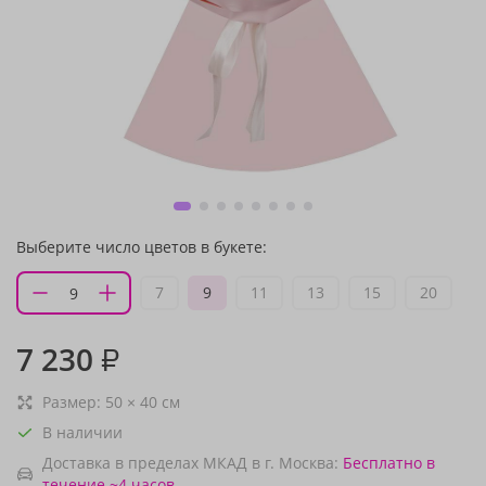
Выберите число цветов в букете:
7
9
11
13
15
20
7 230
₽
Размер:
50
×
40
см
В наличии
Доставка в пределах МКАД в г. Москва:
Бесплатно
в
течение ~4 часов