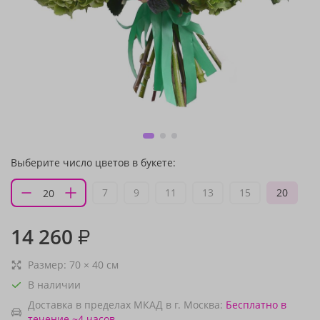
Выберите число цветов в букете:
7
9
11
13
15
20
14 260
₽
Размер:
70
×
40
см
В наличии
Доставка в пределах МКАД в г. Москва:
Бесплатно
в
течение ~4 часов