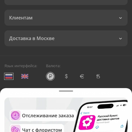
Клиентам
Доставка в Москве
Язык интерфейса:
Валюта:
©
Служба круглосуточной доставки цветов в Москве
Русский Букет, 2026
Общество с ограниченной ответственностью «Технология»
ОГРН: 1195476081745, ИНН: 5410081997
Юридический адрес: г. Новосибирск, ул. Ипподромская,
д.42, оф. 3