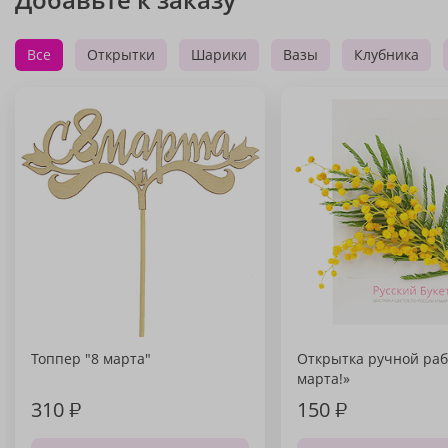
Все
Открытки
Шарики
Вазы
Клубника
Топпер "8 марта"
Открытка ручной раб
марта!»
310
₽
150
₽