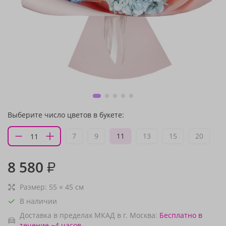
Выберите число цветов в букете:
7
9
11
13
15
20
8 580
₽
Размер:
55
×
45
см
В наличии
Доставка в пределах МКАД в г. Москва:
Бесплатно
в
течение ~4 часов