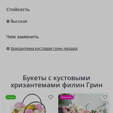
Стойкость
✿ Высокая
Чем заменить
✿
Хризантема кустовая грин лизард
Букеты с кустовыми
хризантемами филин Грин
Акция
Новинка