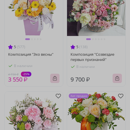
5
(577)
5
(138)
Композиция "Эхо весны"
Композиция "Созвездие
первых признаний"
В наличии
В наличии
-25%
4 730 ₽
3 550 ₽
9 700 ₽
Хит продаж