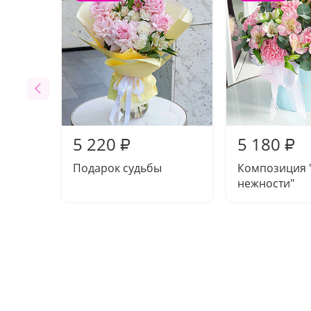
5 220
5 180
₽
₽
Подарок судьбы
Композиция 
нежности"