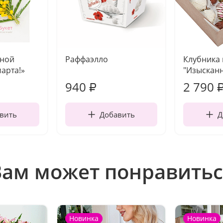
чной
Раффаэлло
Клубника
марта!»
"Изысканн
940
2 790
₽
вить
Добавить
Д
Вам может понравитьс
Новинка
Новинка