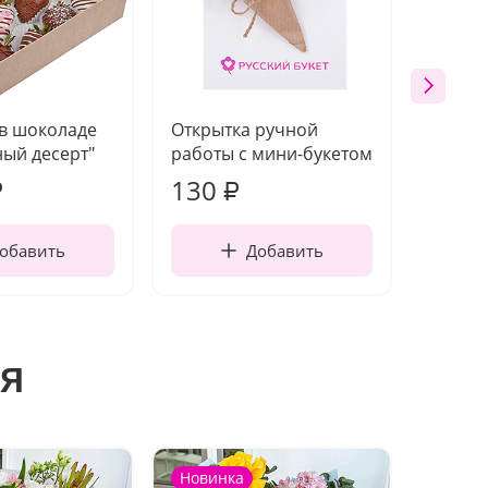
 в шоколаде
Открытка ручной
Ваза п
ый десерт"
работы с мини-букетом
130
1 10
₽
₽
обавить
Добавить
я
Новинка