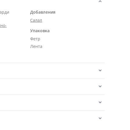
карди
Добавления
Салал
но-
Упаковка
Фетр
Лента