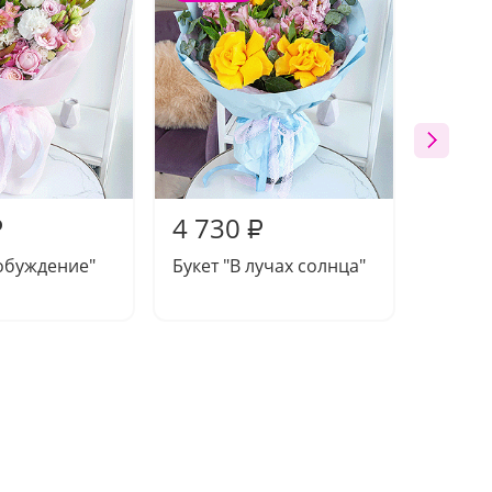
4 730
5 54
₽
₽
обуждение"
Букет "В лучах солнца"
Букет 