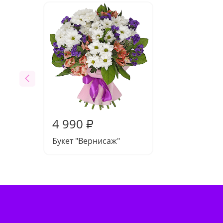
4 990
₽
Букет "Вернисаж"