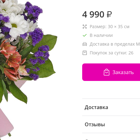
4 990
₽
Размер:
30
×
35
см
В наличии
Доставка в пределах М
Покупок за сутки:
26
Заказать
Доставка
Отзывы