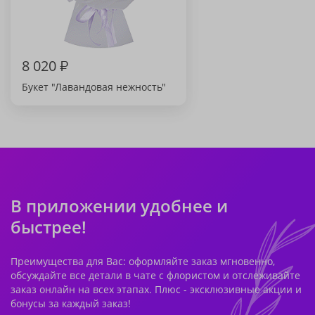
8 020
₽
Букет "Лавандовая нежность"
В приложении удобнее и
быстрее!
Преимущества для Вас: оформляйте заказ мгновенно,
обсуждайте все детали в чате с флористом и отслеживайте
заказ онлайн на всех этапах. Плюс - эксклюзивные акции и
бонусы за каждый заказ!