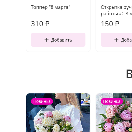
Топпер "8 марта"
Открытка ру
работы «С 8 
310
150
₽
₽
Добавить
Доба
Новинка
Новинка