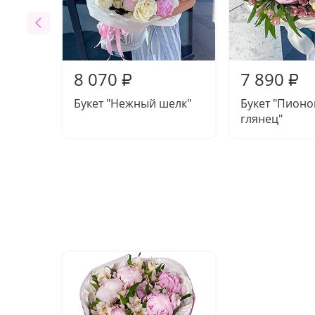
8 070
7 890
₽
₽
Букет "Нежный шелк"
Букет "Пион
глянец"