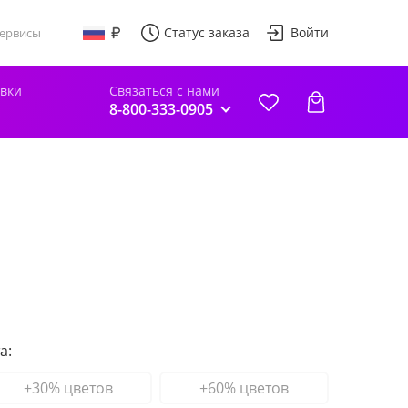
Статус заказа
Войти
ервисы
авки
Связаться с нами
8-800-333-0905
а:
+30% цветов
+60% цветов