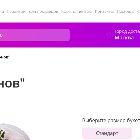
та
Гарантии
Для продавцов
Корп. клиентам
Контакты
Помощь
С
Город дост
Москва
онов"
нов"
Выберите размер букет
Стандарт