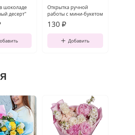
 в шоколаде
Открытка ручной
Ваза п
ый десерт"
работы с мини-букетом
130
1 10
₽
₽
обавить
Добавить
я