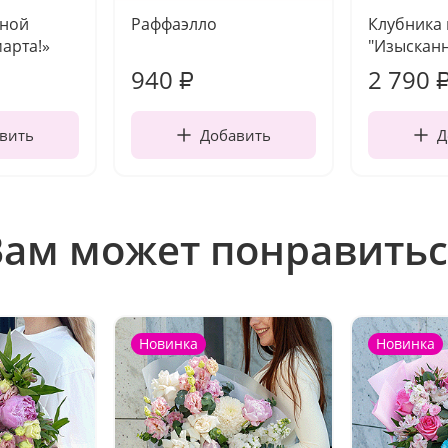
чной
Раффаэлло
Клубника
марта!»
"Изысканн
940
2 790
₽
вить
Добавить
Д
Вам может понравитьс
Новинка
Новинка