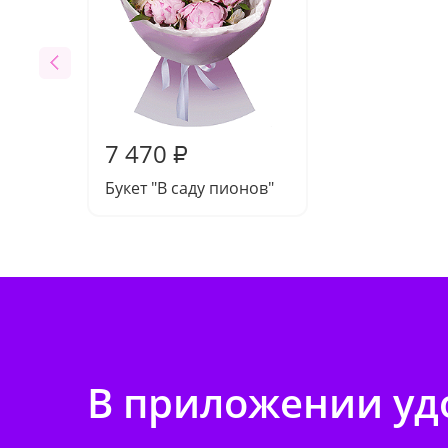
7 470
₽
Букет "В саду пионов"
В приложении удо