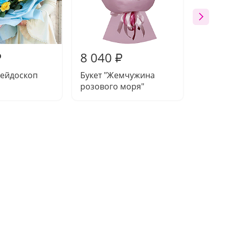
8 040
7 90
₽
₽
лейдоскоп
Букет "Жемчужина
Букет 
розового моря"