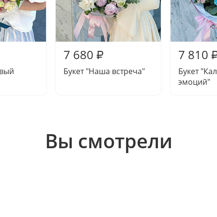
7 680
7 810
₽
овый
Букет "Наша встреча"
Букет "Ка
эмоций"
Вы смотрели